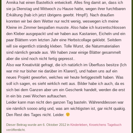
Annika hat einen Basteltick entwickelt. Alles fing damit an, dass ich
sie ja Dienstag und Mittwoch zu Hause hatte, wegen ihrer furchtbaren
Erkältung (hab ich jetzt übrigens geerbt. Hmpf!). Nach draußen
konnten wir bei dem Wetter nur recht wenig, weswegen ich meine
Kleine im Zimmer bespaßen musste. Also habe ich kurzentschlossen
den Kleber ausgepackt und wir haben aus Kastanien, Eicheln und ein
paar Blättern vom letzten Jahr eine Herbstcollage geklebt. Seitdem
will sie eigentlich ständig kleben. Tolle Wurst, die Naturmaterialien
sind nämlich gerade aus. Wir haben zwar einige Blätter gesammelt
aber die sind noch nicht fertig gepresst..
Also war Kreativität gefragt, die ich natürlich im Überfluss besitze (Ich
war mir nur bisher nie darüber im Klaren!), und haben uns auf ein
neues Projekt geworfen, welches wir heute fertiggestellt haben. Was
soll ich sagen, es sieht wirklich nett aus. Bilder habe ich auch, da es
sich bei dem Ganzen aber um ein Geschenk handelt, werden die erst
in ein bis zwei Wochen auftauchen.
Leider kann man nicht den ganzen Tag basteln. Währenddessen war
sie nämlich soooo artig und, was am wichtigsten ist, gar nicht quakig.
Den Rest des Tages nicht. Leider.
Dieser Beitrag wurde am 6. Oktober 2012 in
Kinderleben
,
Knoetchens Tagebuch
veröffentlicht.