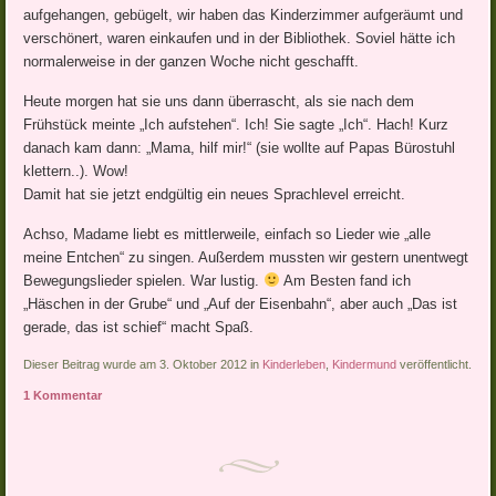
aufgehangen, gebügelt, wir haben das Kinderzimmer aufgeräumt und
verschönert, waren einkaufen und in der Bibliothek. Soviel hätte ich
normalerweise in der ganzen Woche nicht geschafft.
Heute morgen hat sie uns dann überrascht, als sie nach dem
Frühstück meinte „Ich aufstehen“. Ich! Sie sagte „Ich“. Hach! Kurz
danach kam dann: „Mama, hilf mir!“ (sie wollte auf Papas Bürostuhl
klettern..). Wow!
Damit hat sie jetzt endgültig ein neues Sprachlevel erreicht.
Achso, Madame liebt es mittlerweile, einfach so Lieder wie „alle
meine Entchen“ zu singen. Außerdem mussten wir gestern unentwegt
Bewegungslieder spielen. War lustig.
Am Besten fand ich
„Häschen in der Grube“ und „Auf der Eisenbahn“, aber auch „Das ist
gerade, das ist schief“ macht Spaß.
Dieser Beitrag wurde am 3. Oktober 2012 in
Kinderleben
,
Kindermund
veröffentlicht.
1 Kommentar