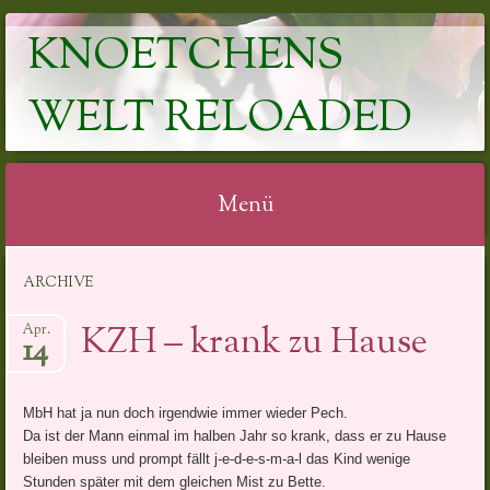
KNOETCHENS
WELT RELOADED
Menü
Springe
ARCHIVE
zum
Inhalt
KZH – krank zu Hause
Apr.
14
MbH hat ja nun doch irgendwie immer wieder Pech.
Da ist der Mann einmal im halben Jahr so krank, dass er zu Hause
bleiben muss und prompt fällt j-e-d-e-s-m-a-l das Kind wenige
Stunden später mit dem gleichen Mist zu Bette.