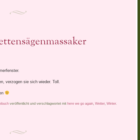
ettensägenmassaker
erfenster.
, verzogen sie sich wieder. Toll.
nen
ebuch
veröffentlicht und verschlagwortet mit
here we go again
,
Wetter
,
Winter
.