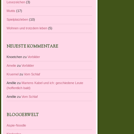
Lesezeichen
(3)
Muttis
(17)
Spielplatzleben
(10)
Wohnen und trotzdem leben
(5)
NEUESTE KOMMENTARE
Knoetchen
zu
Vorbilder
Amelie
zu
Vorbilder
Kruemel
zu
Vom Schlaf
Amélie
zu
Martens Kabel und ich: geschiedene Leute
(hoffentlich bald)
Amélie
zu
Vom Schlaf
BLOGGERWELT
Aspie-Noodle
Kinderdoc