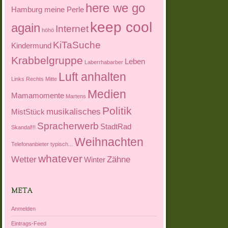
here we go
Hamburg meine Perle
keep cool
again
Internet
höhö
KiTaSuche
Kindermund
Krabbelgruppe
Leben
Laberrhabarber
Luft anhalten
Links Rechts Mitte
Medien
Mamamomente
Martens
Politik
musikalisches
MistStück
Spracherwerb
StadtRad
Skandal!!!
Weihnachten
Telefonanbieter
typisch...
whatever
Wetter
Zähne
Winter
META
Anmelden
Eintrags-Feed