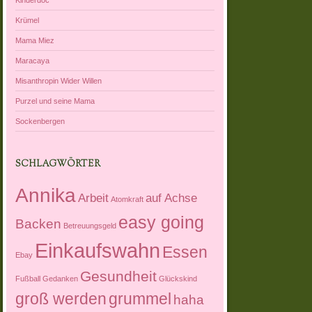
Krümel
Mama Miez
Maracaya
Misanthropin Wider Willen
Purzel und seine Mama
Sockenbergen
SCHLAGWÖRTER
Annika
Arbeit
auf Achse
Atomkraft
easy going
Backen
Betreuungsgeld
Einkaufswahn
Essen
Ebay
Gesundheit
Fußball
Gedanken
Glückskind
groß werden
grummel
haha