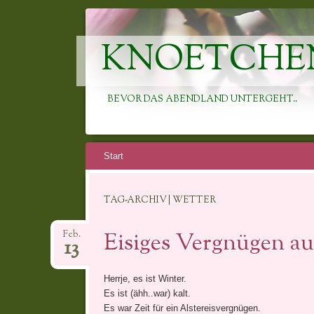
KNOETCHE
BEVOR DAS ABENDLAND UNTERGEHT..
Springe
Start
zum
Inhalt
TAG-ARCHIV | WETTER
Eisiges Vergnügen au
Feb.
13
Herrje, es ist Winter.
Es ist (ähh..war) kalt.
Es war Zeit für ein Alstereisvergnügen.