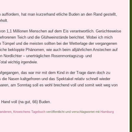
 auffordern, hat man kurzerhand etliche Buden an den Rand gestellt,
holt.
 von 1,1 Millionen Menschen auf dem Eis verantwortlich. Gerüchteweise
efrorenen Teich und die Glühweinstände berichtet. Wobei ich mich
en Tümpel und die meisten sollten bei der Wetterlage der vergangenen
eiche bekloppte Phänomen, wie auch beim alljährlichen Anstechen auf
en Nordlichter – unerträglichen Rosenmontagszug- und
tal wichtig irgendwie.
aufgegangen, das war mir mit dem Kind in der Trage dann doch zu
 die Nasen kaltgefroren und das Spektakel relativ schnell wieder
aren, am Sonntag soll es wohl brechend voll und somit weit weg von
Hand voll (na gut, 66) Buden.
 anderen
,
Knoetchens Tagebuch
veröffentlicht und verschlagwortet mit
Hamburg