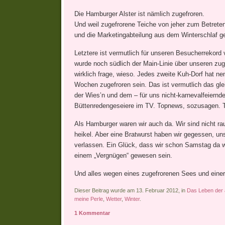
Die Hamburger Alster ist nämlich zugefroren.
Und weil zugefrorene Teiche von jeher zum Betreten
und die Marketingabteilung aus dem Winterschlaf ge
Letztere ist vermutlich für unseren Besucherrekord
wurde noch südlich der Main-Linie über unseren zug
wirklich frage, wieso. Jedes zweite Kuh-Dorf hat n
Wochen zugefroren sein. Das ist vermutlich das gl
der Wies’n und dem – für uns nicht-karnevalfeiernd
Büttenredengeseiere im TV. Topnews, sozusagen. To
Als Hamburger waren wir auch da. Wir sind nicht r
heikel. Aber eine Bratwurst haben wir gegessen, uns
verlassen. Ein Glück, dass wir schon Samstag da w
einem „Vergnügen“ gewesen sein.
Und alles wegen eines zugefrorenen Sees und einer 
Dieser Beitrag wurde am 13. Februar 2012, in
Das Leben der
meine Perle
,
Wetter
,
Winter
.
1 Kommentar