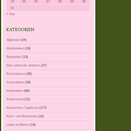
24
25
26
27
28
29
30
31
« Sep.
KATEGORIEN
Allgemein
(24)
Arbeitsleben
(19)
Babyleben
(13)
Das Leben der anderen
(27)
Erkenntnisse
(30)
Gartenleben
(28)
Kinderleben
(68)
Kindermund
(12)
Knoetchens Tagebuch
(177)
Koch- und Backstube
(10)
Leben in Bildern
(14)