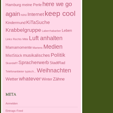
here we go
Hamburg meine Perle
keep cool
again
Internet
höhö
KiTaSuche
Kindermund
Krabbelgruppe
Leben
Laberrhabarber
Luft anhalten
Links Rechts Mitte
Medien
Mamamomente
Martens
Politik
musikalisches
MistStück
Spracherwerb
StadtRad
Skandal!!!
Weihnachten
Telefonanbieter
typisch...
whatever
Wetter
Zähne
Winter
META
Anmelden
Eintrags-Feed