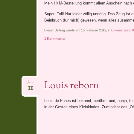
Mein H+M-Bestellung kommt allem Anschein nach denn
Super! Toll! Nur leider völlig unnötig. Das Zeug ist 
Beinbruch (für mich) gewesen, wenn alles zusamme
Dieser Beitrag wurde am 15. Februar 2012, in
Erkenntnisse
,
K
1 Kommentar
Louis reborn
Jan.
11
Louis de Funes ist bekannt, berühmt und, nunja, to
in der Gestalt eines Kleinkindes. Zumindest das „O