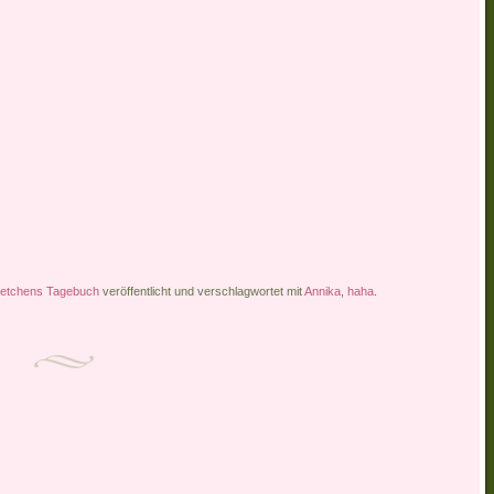
etchens Tagebuch
veröffentlicht und verschlagwortet mit
Annika
,
haha
.