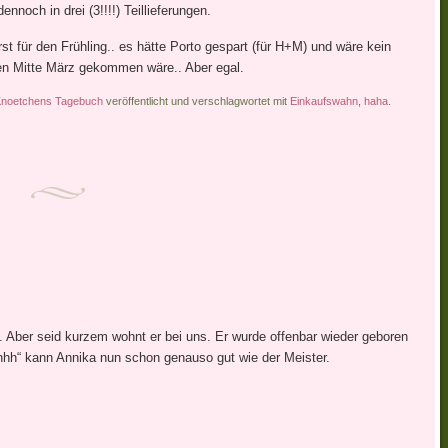
och in drei (3!!!!) Teillieferungen.
erst für den Frühling.. es hätte Porto gespart (für H+M) und wäre kein
n Mitte März gekommen wäre.. Aber egal.
noetchens Tagebuch
veröffentlicht und verschlagwortet mit
Einkaufswahn
,
haha
.
t. Aber seid kurzem wohnt er bei uns. Er wurde offenbar wieder geboren
hhh“ kann Annika nun schon genauso gut wie der Meister.