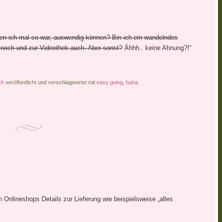
nen ich mal so war, auswendig können? Bin ich ein wandelndes
 noch und zur Videothek auch. Aber sonst?
Ähhh.. keine Ahnung?!“
ch
veröffentlicht und verschlagwortet mit
easy going
,
haha
.
Onlineshops Details zur Lieferung wie beispielsweise „alles