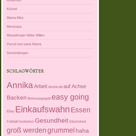
Krümel
Mama Miez
Maracaya
Misanthropin Wider Willen
Purzel und seine Mama
Sockenbergen
SCHLAGWÖRTER
Annika
Arbeit
auf Achse
Atomkraft
easy going
Backen
Betreuungsgeld
Einkaufswahn
Essen
Ebay
Gesundheit
Fußball
Gedanken
Glückskind
groß werden
grummel
haha