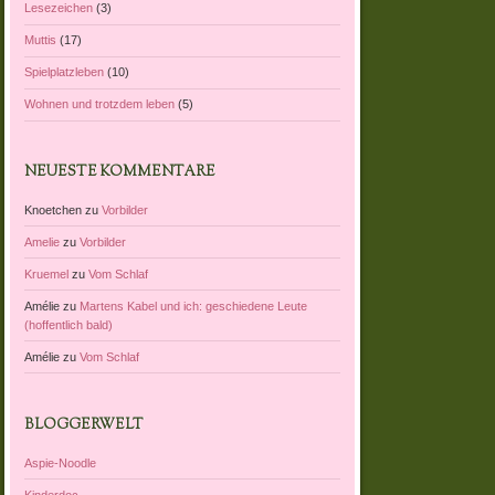
Lesezeichen
(3)
Muttis
(17)
Spielplatzleben
(10)
Wohnen und trotzdem leben
(5)
NEUESTE KOMMENTARE
Knoetchen
zu
Vorbilder
Amelie
zu
Vorbilder
Kruemel
zu
Vom Schlaf
Amélie
zu
Martens Kabel und ich: geschiedene Leute
(hoffentlich bald)
Amélie
zu
Vom Schlaf
BLOGGERWELT
Aspie-Noodle
Kinderdoc