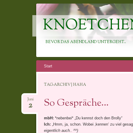
KNOETCHE
BEVOR DAS ABENDLAND UNTERGEHT..
Springe
Start
zum
Inhalt
TAG-ARCHIV | HAHA
So Gespräche…
Juni
2
mbH:
*nebenbei* „Du kennst doch den Brolly“
Ich:
„Hmm, ja, schon. Wobei ‚kennen‘ zu viel gesagt
eigentlich auch.. ^^)