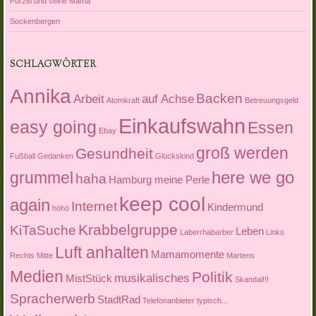
Purzel und seine Mama
Sockenbergen
SCHLAGWÖRTER
Annika
Backen
Arbeit
auf Achse
Atomkraft
Betreuungsgeld
Einkaufswahn
easy going
Essen
Ebay
groß werden
Gesundheit
Fußball
Gedanken
Glückskind
here we go
grummel
haha
Hamburg meine Perle
keep cool
again
Internet
Kindermund
höhö
Krabbelgruppe
KiTaSuche
Leben
Laberrhabarber
Links
Luft anhalten
Mamamomente
Rechts Mitte
Martens
Medien
Politik
musikalisches
MistStück
Skandal!!!
Spracherwerb
StadtRad
Telefonanbieter
typisch...