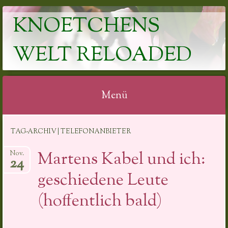
KNOETCHENS
WELT RELOADED
Menü
Springe
TAG-ARCHIV | TELEFONANBIETER
zum
Inhalt
Martens Kabel und ich:
Nov.
24
geschiedene Leute
(hoffentlich bald)