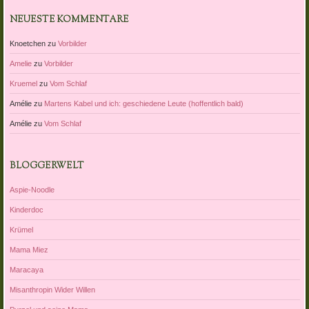
NEUESTE KOMMENTARE
Knoetchen
zu
Vorbilder
Amelie
zu
Vorbilder
Kruemel
zu
Vom Schlaf
Amélie
zu
Martens Kabel und ich: geschiedene Leute (hoffentlich bald)
Amélie
zu
Vom Schlaf
BLOGGERWELT
Aspie-Noodle
Kinderdoc
Krümel
Mama Miez
Maracaya
Misanthropin Wider Willen