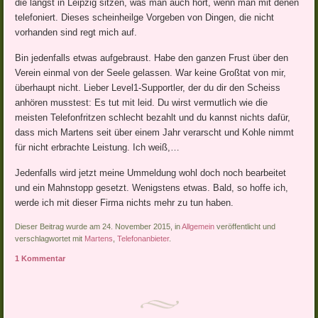
die längst in Leipzig sitzen, was man auch hört, wenn man mit denen
telefoniert. Dieses scheinheilge Vorgeben von Dingen, die nicht
vorhanden sind regt mich auf.
Bin jedenfalls etwas aufgebraust. Habe den ganzen Frust über den
Verein einmal von der Seele gelassen. War keine Großtat von mir,
überhaupt nicht. Lieber Level1-Supportler, der du dir den Scheiss
anhören musstest: Es tut mit leid. Du wirst vermutlich wie die
meisten Telefonfritzen schlecht bezahlt und du kannst nichts dafür,
dass mich Martens seit über einem Jahr verarscht und Kohle nimmt
für nicht erbrachte Leistung. Ich weiß,…
Jedenfalls wird jetzt meine Ummeldung wohl doch noch bearbeitet
und ein Mahnstopp gesetzt. Wenigstens etwas. Bald, so hoffe ich,
werde ich mit dieser Firma nichts mehr zu tun haben.
Dieser Beitrag wurde am 24. November 2015, in
Allgemein
veröffentlicht und
verschlagwortet mit
Martens
,
Telefonanbieter
.
1 Kommentar