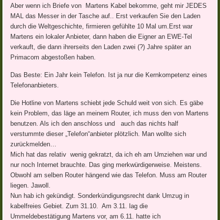
Aber wenn ich Briefe von Martens Kabel bekomme, geht mir JEDES
MAL das Messer in der Tasche auf.. Erst verkaufen Sie den Laden
durch die Weltgeschichte, firmieren gefühlte 10 Mal um.Erst war
Martens ein lokaler Anbieter, dann haben die Eigner an EWE-Tel
verkauft, die dann ihrerseits den Laden zwei (?) Jahre später an
Primacom abgestoßen haben.
Das Beste: Ein Jahr kein Telefon. Ist ja nur die Kernkompetenz eines
Telefonanbieters.
Die Hotline von Martens schiebt jede Schuld weit von sich. Es gäbe
kein Problem, das läge an meinem Router, ich muss den von Martens
benutzen. Als ich den anschloss und auch das nichts half
verstummte dieser „Telefon“anbieter plötzlich. Man wollte sich
zurückmelden…
Mich hat das relativ wenig gekratzt, da ich eh am Umziehen war und
nur noch Internet brauchte. Das ging merkwürdigerweise. Meistens.
Obwohl am selben Router hängend wie das Telefon. Muss am Router
liegen. Jawoll.
Nun hab ich gekündigt. Sonderkündigungsrecht dank Umzug in
kabelfreies Gebiet. Zum 31.10. Am 3.11. lag die
Ummeldebestätigung Martens vor, am 6.11. hatte ich