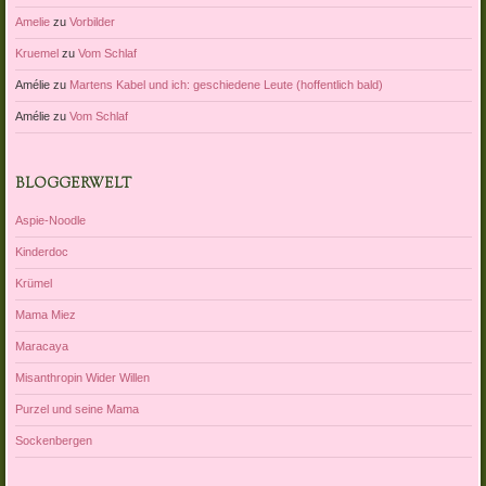
Amelie
zu
Vorbilder
Kruemel
zu
Vom Schlaf
Amélie
zu
Martens Kabel und ich: geschiedene Leute (hoffentlich bald)
Amélie
zu
Vom Schlaf
BLOGGERWELT
Aspie-Noodle
Kinderdoc
Krümel
Mama Miez
Maracaya
Misanthropin Wider Willen
Purzel und seine Mama
Sockenbergen