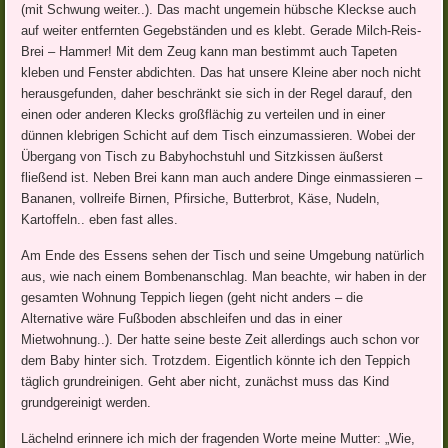
(mit Schwung weiter..). Das macht ungemein hübsche Kleckse auch
auf weiter entfernten Gegebständen und es klebt. Gerade Milch-Reis-
Brei – Hammer! Mit dem Zeug kann man bestimmt auch Tapeten
kleben und Fenster abdichten. Das hat unsere Kleine aber noch nicht
herausgefunden, daher beschränkt sie sich in der Regel darauf, den
einen oder anderen Klecks großflächig zu verteilen und in einer
dünnen klebrigen Schicht auf dem Tisch einzumassieren. Wobei der
Übergang von Tisch zu Babyhochstuhl und Sitzkissen äußerst
fließend ist. Neben Brei kann man auch andere Dinge einmassieren –
Bananen, vollreife Birnen, Pfirsiche, Butterbrot, Käse, Nudeln,
Kartoffeln.. eben fast alles.
Am Ende des Essens sehen der Tisch und seine Umgebung natürlich
aus, wie nach einem Bombenanschlag. Man beachte, wir haben in der
gesamten Wohnung Teppich liegen (geht nicht anders – die
Alternative wäre Fußboden abschleifen und das in einer
Mietwohnung..). Der hatte seine beste Zeit allerdings auch schon vor
dem Baby hinter sich. Trotzdem. Eigentlich könnte ich den Teppich
täglich grundreinigen. Geht aber nicht, zunächst muss das Kind
grundgereinigt werden.
Lächelnd erinnere ich mich der fragenden Worte meine Mutter: „Wie,