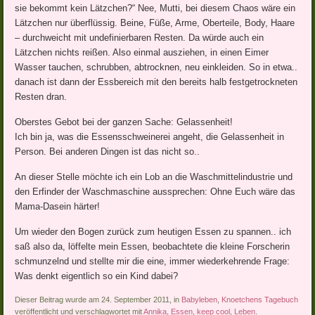
sie bekommt kein Lätzchen?“ Nee, Mutti, bei diesem Chaos wäre ein
Lätzchen nur überflüssig. Beine, Füße, Arme, Oberteile, Body, Haare
– durchweicht mit undefinierbaren Resten. Da würde auch ein
Lätzchen nichts reißen. Also einmal ausziehen, in einen Eimer
Wasser tauchen, schrubben, abtrocknen, neu einkleiden. So in etwa..
danach ist dann der Essbereich mit den bereits halb festgetrockneten
Resten dran.
Oberstes Gebot bei der ganzen Sache: Gelassenheit!
Ich bin ja, was die Essensschweinerei angeht, die Gelassenheit in
Person. Bei anderen Dingen ist das nicht so..
An dieser Stelle möchte ich ein Lob an die Waschmittelindustrie und
den Erfinder der Waschmaschine aussprechen: Ohne Euch wäre das
Mama-Dasein härter!
Um wieder den Bogen zurück zum heutigen Essen zu spannen.. ich
saß also da, löffelte mein Essen, beobachtete die kleine Forscherin
schmunzelnd und stellte mir die eine, immer wiederkehrende Frage:
Was denkt eigentlich so ein Kind dabei?
Dieser Beitrag wurde am 24. September 2011, in
Babyleben
,
Knoetchens Tagebuch
veröffentlicht und verschlagwortet mit
Annika
,
Essen
,
keep cool
,
Leben
.