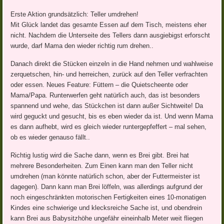
Erste Aktion grundsätzlich: Teller umdrehen!
Mit Glück landet das gesamte Essen auf dem Tisch, meistens eher
nicht. Nachdem die Unterseite des Tellers dann ausgiebigst erforscht
wurde, darf Mama den wieder richtig rum drehen..
Danach direkt die Stücken einzeln in die Hand nehmen und wahlweise
zerquetschen, hin- und herreichen, zurück auf den Teller verfrachten
oder essen. Neues Feature: Füttern – die Quietscheente oder
Mama/Papa. Runterwerfen geht natürlich auch, das ist besonders
spannend und wehe, das Stückchen ist dann außer Sichtweite! Da
wird geguckt und gesucht, bis es eben wieder da ist. Und wenn Mama
es dann aufhebt, wird es gleich wieder runtergepfeffert – mal sehen,
ob es wieder genauso fällt..
Richtig lustig wird die Sache dann, wenn es Brei gibt. Brei hat
mehrere Besonderheiten. Zum Einen kann man den Teller nicht
umdrehen (man könnte natürlich schon, aber der Futtermeister ist
dagegen). Dann kann man Brei löffeln, was allerdings aufgrund der
noch eingeschränkten motorischen Fertigkeiten eines 10-monatigen
Kindes eine schwierige und klecksreiche Sache ist, und obendrein
kann Brei aus Babysitzhöhe ungefähr eineinhalb Meter weit fliegen