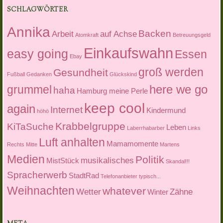
SCHLAGWÖRTER
Annika
Backen
Arbeit
auf Achse
Atomkraft
Betreuungsgeld
Einkaufswahn
easy going
Essen
Ebay
groß werden
Gesundheit
Fußball
Gedanken
Glückskind
here we go
grummel
haha
Hamburg meine Perle
keep cool
again
Internet
Kindermund
höhö
Krabbelgruppe
KiTaSuche
Leben
Laberrhabarber
Links
Luft anhalten
Mamamomente
Rechts Mitte
Martens
Medien
Politik
musikalisches
MistStück
Skandal!!!
Spracherwerb
StadtRad
Telefonanbieter
typisch...
Weihnachten
whatever
Wetter
Zähne
Winter