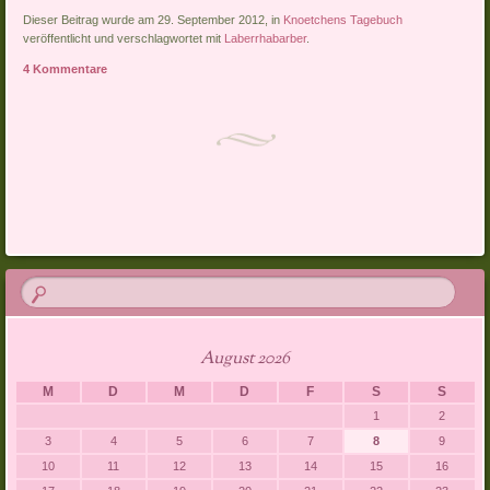
Dieser Beitrag wurde am 29. September 2012, in
Knoetchens Tagebuch
veröffentlicht und verschlagwortet mit
Laberrhabarber
.
4 Kommentare
Artikel-Navigation
August 2026
M
D
M
D
F
S
S
1
2
3
4
5
6
7
8
9
10
11
12
13
14
15
16