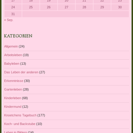
17
18
19
20
21
22
23
24
25
26
27
28
29
30
31
« Sep.
KATEGORIEN
Allgemein
(24)
Arbeitsleben
(19)
Babyleben
(13)
Das Leben der anderen
(27)
Erkenntnisse
(30)
Gartenleben
(28)
Kinderleben
(68)
Kindermund
(12)
Knoetchens Tagebuch
(177)
Koch- und Backstube
(10)
Leben in Bildern
(14)