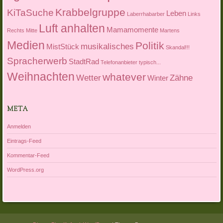
Krabbelgruppe
KiTaSuche
Leben
Laberrhabarber
Links
Luft anhalten
Mamamomente
Rechts Mitte
Martens
Medien
Politik
musikalisches
MistStück
Skandal!!!
Spracherwerb
StadtRad
Telefonanbieter
typisch...
Weihnachten
whatever
Wetter
Zähne
Winter
META
Anmelden
Eintrags-Feed
Kommentar-Feed
WordPress.org