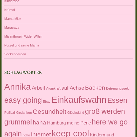
Kinderdoc
Krümel
Mama Miez
Maracaya
Misanthropin Wider Willen
Purzel und seine Mama
Sockenbergen
SCHLAGWÖRTER
Annika
Backen
Arbeit
auf Achse
Atomkraft
Betreuungsgeld
Einkaufswahn
easy going
Essen
Ebay
groß werden
Gesundheit
Fußball
Gedanken
Glückskind
here we go
grummel
haha
Hamburg meine Perle
keep cool
again
Internet
Kindermund
höhö