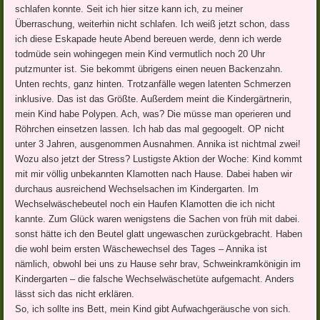
schlafen konnte. Seit ich hier sitze kann ich, zu meiner
Überraschung, weiterhin nicht schlafen. Ich weiß jetzt schon, dass
ich diese Eskapade heute Abend bereuen werde, denn ich werde
todmüde sein wohingegen mein Kind vermutlich noch 20 Uhr
putzmunter ist. Sie bekommt übrigens einen neuen Backenzahn.
Unten rechts, ganz hinten. Trotzanfälle wegen latenten Schmerzen
inklusive. Das ist das Größte. Außerdem meint die Kindergärtnerin,
mein Kind habe Polypen. Ach, was? Die müsse man operieren und
Röhrchen einsetzen lassen. Ich hab das mal gegoogelt. OP nicht
unter 3 Jahren, ausgenommen Ausnahmen. Annika ist nichtmal zwei!
Wozu also jetzt der Stress? Lustigste Aktion der Woche: Kind kommt
mit mir völlig unbekannten Klamotten nach Hause. Dabei haben wir
durchaus ausreichend Wechselsachen im Kindergarten. Im
Wechselwäschebeutel noch ein Haufen Klamotten die ich nicht
kannte. Zum Glück waren wenigstens die Sachen von früh mit dabei.
sonst hätte ich den Beutel glatt ungewaschen zurückgebracht. Haben
die wohl beim ersten Wäschewechsel des Tages – Annika ist
nämlich, obwohl bei uns zu Hause sehr brav, Schweinkramkönigin im
Kindergarten – die falsche Wechselwäschetüte aufgemacht. Anders
lässt sich das nicht erklären.
So, ich sollte ins Bett, mein Kind gibt Aufwachgeräusche von sich.