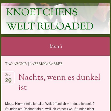
KNOETCHENS
WELT RELOADED
Menü
Springe
TAG-ARCHIV | LABERRHABARBER
zum
Inhalt
Nachts, wenn es dunkel
Sep.
29
ist
Moep. Hiermit teile ich aller Welt öffentlich mit, dass ich seit 2
Stunden am Rechner sitze, weil ich vorher zwei Stunden nicht