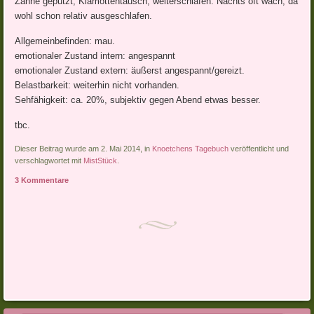
Zähne geputzt, Klamottentausch, weiterschlafen. Nachts oft wach, da
wohl schon relativ ausgeschlafen.
Allgemeinbefinden: mau.
emotionaler Zustand intern: angespannt
emotionaler Zustand extern: äußerst angespannt/gereizt.
Belastbarkeit: weiterhin nicht vorhanden.
Sehfähigkeit: ca. 20%, subjektiv gegen Abend etwas besser.
tbc.
Dieser Beitrag wurde am 2. Mai 2014, in
Knoetchens Tagebuch
veröffentlicht und
verschlagwortet mit
MistStück
.
3 Kommentare
Artikel-Navigation