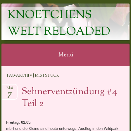
KNOETCHENS
WELT RELOADED
Menü
Springe
TAG-ARCHIV | MISTSTÜCK
zum
Inhalt
Sehnerventzündung #4
Mai
7
Teil 2
Freitag, 02.05.
mbH und die Kleine sind heute unterwegs. Ausflug in den Wildpark