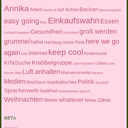
Annika
Backen
Arbeit
auf Achse
Atomkraft
Betreuungsgeld
Einkaufswahn
easy going
Essen
Ebay
groß werden
Gesundheit
Fußball
Gedanken
Glückskind
here we go
grummel
haha
Hamburg meine Perle
keep cool
again
Internet
Kindermund
höhö
Krabbelgruppe
KiTaSuche
Leben
Laberrhabarber
Links
Luft anhalten
Mamamomente
Rechts Mitte
Martens
Medien
Politik
musikalisches
MistStück
Skandal!!!
Spracherwerb
StadtRad
Telefonanbieter
typisch...
Weihnachten
whatever
Wetter
Zähne
Winter
META