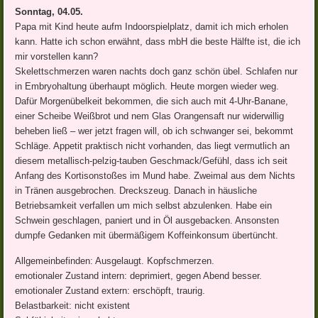
Sonntag, 04.05.
Papa mit Kind heute aufm Indoorspielplatz, damit ich mich erholen
kann. Hatte ich schon erwähnt, dass mbH die beste Hälfte ist, die ich
mir vorstellen kann?
Skelettschmerzen waren nachts doch ganz schön übel. Schlafen nur
in Embryohaltung überhaupt möglich. Heute morgen wieder weg.
Dafür Morgenübelkeit bekommen, die sich auch mit 4-Uhr-Banane,
einer Scheibe Weißbrot und nem Glas Orangensaft nur widerwillig
beheben ließ – wer jetzt fragen will, ob ich schwanger sei, bekommt
Schläge. Appetit praktisch nicht vorhanden, das liegt vermutlich an
diesem metallisch-pelzig-tauben Geschmack/Gefühl, dass ich seit
Anfang des Kortisonstoßes im Mund habe. Zweimal aus dem Nichts
in Tränen ausgebrochen. Dreckszeug. Danach in häusliche
Betriebsamkeit verfallen um mich selbst abzulenken. Habe ein
Schwein geschlagen, paniert und in Öl ausgebacken. Ansonsten
dumpfe Gedanken mit übermäßigem Koffeinkonsum übertüncht.
Allgemeinbefinden: Ausgelaugt. Kopfschmerzen.
emotionaler Zustand intern: deprimiert, gegen Abend besser.
emotionaler Zustand extern: erschöpft, traurig.
Belastbarkeit: nicht existent