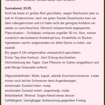
Sonnabend, 03.05.
Kind hat heute im großen Bett geschlafen, wegen Reizhusten (war zu
kalt im Kinderzimmer, nach ner guten Stunde Dauerhusten kam sie
dann rübergekrochen und ich hatte nicht die geringste Ambition sie
wieder zu verscheuchen). Dennoch entsprechend angespannte
Platzsituation – Schlafpatz umfasste ungefähr 30 cm. Also, meiner.
zusätzlich wechselweise Kinderkopf bzw. Kinderfüße im Rücken.
Irgendwann nachts aufgestanden um dritte Decke zu holen, war
saukalt.
Bis gegen 8 Uhr einigermaßen unerquicklich geschlafen.
Erster Tag ohne Kortison. Jetzt Entzug durchstehen..
Höchstleistung des Tages: Zwei Pflanzen im Garten eingepflanzt und
jede Menge Grasnarbe entfernt.
Allgemeinbefinden: Müde, kaputt, abends Knochenschmerzen. Leider
immer noch leichte Schmerzen beim Augenbewegen.
emotionaler Zustand intern: moep.
emotionaler Zustand extern: angestrengt, müde.
Belastbarkeit: Minimal. Gegen Abend etwas besser.
Sehfähigkeit: Geringfügige Verbesserung gegenüber Freitag.