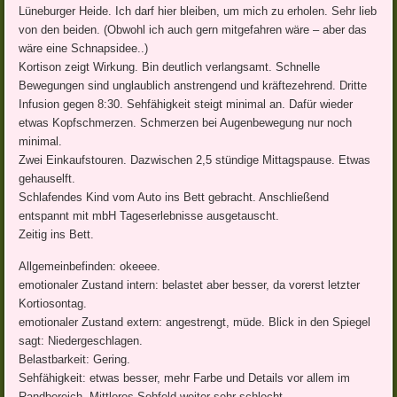
Lüneburger Heide. Ich darf hier bleiben, um mich zu erholen. Sehr lieb
von den beiden. (Obwohl ich auch gern mitgefahren wäre – aber das
wäre eine Schnapsidee..)
Kortison zeigt Wirkung. Bin deutlich verlangsamt. Schnelle
Bewegungen sind unglaublich anstrengend und kräftezehrend. Dritte
Infusion gegen 8:30. Sehfähigkeit steigt minimal an. Dafür wieder
etwas Kopfschmerzen. Schmerzen bei Augenbewegung nur noch
minimal.
Zwei Einkaufstouren. Dazwischen 2,5 stündige Mittagspause. Etwas
gehauselft.
Schlafendes Kind vom Auto ins Bett gebracht. Anschließend
entspannt mit mbH Tageserlebnisse ausgetauscht.
Zeitig ins Bett.
Allgemeinbefinden: okeeee.
emotionaler Zustand intern: belastet aber besser, da vorerst letzter
Kortiosontag.
emotionaler Zustand extern: angestrengt, müde. Blick in den Spiegel
sagt: Niedergeschlagen.
Belastbarkeit: Gering.
Sehfähigkeit: etwas besser, mehr Farbe und Details vor allem im
Randbereich. Mittleres Sehfeld weiter sehr schlecht.