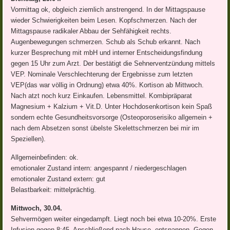
Vormittag ok, obgleich ziemlich anstrengend. In der Mittagspause
wieder Schwierigkeiten beim Lesen. Kopfschmerzen. Nach der
Mittagspause radikaler Abbau der Sehfähigkeit rechts.
Augenbewegungen schmerzen. Schub als Schub erkannt. Nach
kurzer Besprechung mit mbH und interner Entscheidungsfindung
gegen 15 Uhr zum Arzt. Der bestätigt die Sehnerventzündung mittels
VEP. Nominale Verschlechterung der Ergebnisse zum letzten
VEP(das war völlig in Ordnung) etwa 40%. Kortison ab Mittwoch.
Nach atzt noch kurz Einkaufen. Lebensmittel. Kombipräparat
Magnesium + Kalzium + Vit.D. Unter Hochdosenkortison kein Spaß
sondern echte Gesundheitsvorsorge (Osteoporoserisiko allgemein +
nach dem Absetzen sonst übelste Skelettschmerzen bei mir im
Speziellen).
Allgemeinbefinden: ok.
emotionaler Zustand intern: angespannt / niedergeschlagen
emotionaler Zustand extern: gut
Belastbarkeit: mittelprächtig.
Mittwoch, 30.04.
Sehvermögen weiter eingedampft. Liegt noch bei etwa 10-20%. Erste
Infusion gegen 8:45. Anschließend nach Hause, entspannen. Gegen