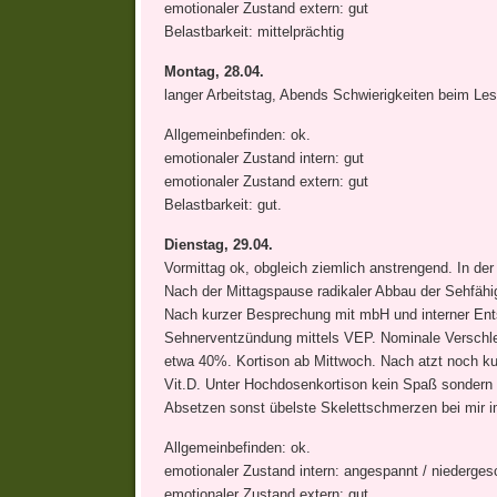
emotionaler Zustand extern: gut
Belastbarkeit: mittelprächtig
Montag, 28.04.
langer Arbeitstag, Abends Schwierigkeiten beim Les
Allgemeinbefinden: ok.
emotionaler Zustand intern: gut
emotionaler Zustand extern: gut
Belastbarkeit: gut.
Dienstag, 29.04.
Vormittag ok, obgleich ziemlich anstrengend. In d
Nach der Mittagspause radikaler Abbau der Sehfäh
Nach kurzer Besprechung mit mbH und interner Ents
Sehnerventzündung mittels VEP. Nominale Verschle
etwa 40%. Kortison ab Mittwoch. Nach atzt noch k
Vit.D. Unter Hochdosenkortison kein Spaß sondern
Absetzen sonst übelste Skelettschmerzen bei mir i
Allgemeinbefinden: ok.
emotionaler Zustand intern: angespannt / niederges
emotionaler Zustand extern: gut