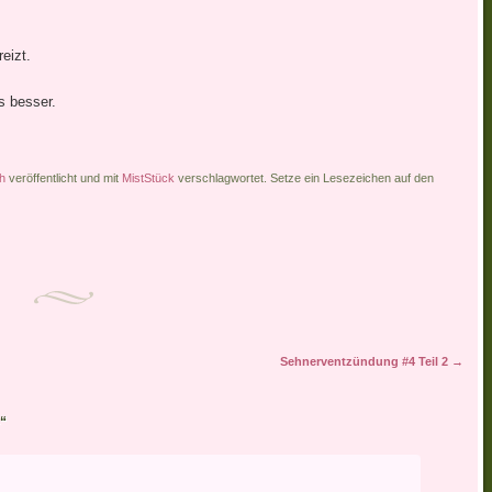
eizt.
s besser.
h
veröffentlicht und mit
MistStück
verschlagwortet. Setze ein Lesezeichen auf den
Sehnerventzündung #4 Teil 2
→
“