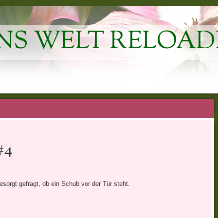
NS WELT RELOAD
#4
orgt gefragt, ob ein Schub vor der Tür steht.