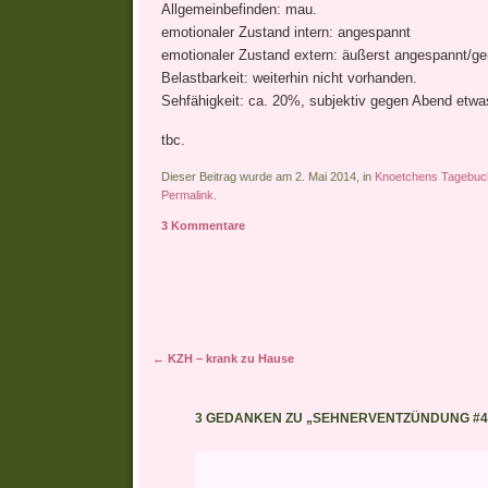
Allgemeinbefinden: mau.
emotionaler Zustand intern: angespannt
emotionaler Zustand extern: äußerst angespannt/ger
Belastbarkeit: weiterhin nicht vorhanden.
Sehfähigkeit: ca. 20%, subjektiv gegen Abend etwa
tbc.
Dieser Beitrag wurde am 2. Mai 2014, in
Knoetchens Tagebuc
Permalink
.
3 Kommentare
Artikel-Navigation
←
KZH – krank zu Hause
3 GEDANKEN ZU „
SEHNERVENTZÜNDUNG #4