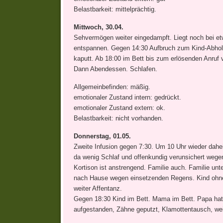
Belastbarkeit: mittelprächtig.
Mittwoch, 30.04.
Sehvermögen weiter eingedampft. Liegt noch bei e
entspannen. Gegen 14:30 Aufbruch zum Kind-Abholen
kaputt. Ab 18:00 im Bett bis zum erlösenden Anru
Dann Abendessen. Schlafen.
Allgemeinbefinden: mäßig.
emotionaler Zustand intern: gedrückt.
emotionaler Zustand extern: ok.
Belastbarkeit: nicht vorhanden.
Donnerstag, 01.05.
Zweite Infusion gegen 7:30. Um 10 Uhr wieder dahe
da wenig Schlaf und offenkundig verunsichert wege
Kortison ist anstrengend. Familie auch. Familie unt
nach Hause wegen einsetzenden Regens. Kind ohneh
weiter Affentanz.
Gegen 18:30 Kind im Bett. Mama im Bett. Papa hat 
aufgestanden, Zähne geputzt, Klamottentausch, weit