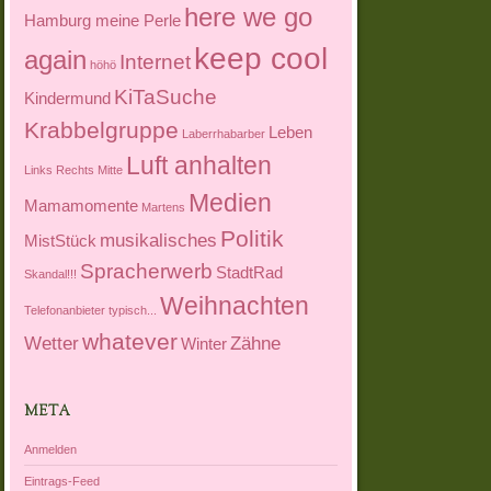
here we go
Hamburg meine Perle
keep cool
again
Internet
höhö
KiTaSuche
Kindermund
Krabbelgruppe
Leben
Laberrhabarber
Luft anhalten
Links Rechts Mitte
Medien
Mamamomente
Martens
Politik
musikalisches
MistStück
Spracherwerb
StadtRad
Skandal!!!
Weihnachten
Telefonanbieter
typisch...
whatever
Wetter
Zähne
Winter
META
Anmelden
Eintrags-Feed