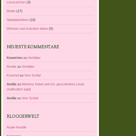
Lesezeichen
(3)
Muttis
(17)
Spielplatzleben
(10)
Wohnen und trotzdem leben
(5)
NEUESTE KOMMENTARE
Knoetchen
zu
Vorbilder
Amelie
zu
Vorbilder
Kruemel
zu
Vom Schlaf
Amélie
zu
Martens Kabel und ich: geschiedene Leute
(hoffentlich bald)
Amélie
zu
Vom Schlaf
BLOGGERWELT
Aspie-Noodle
Kinderdoc