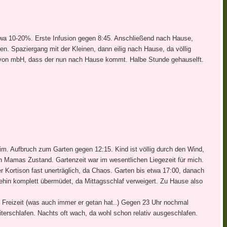
twa 10-20%. Erste Infusion gegen 8:45. Anschließend nach Hause,
. Spaziergang mit der Kleinen, dann eilig nach Hause, da völlig
f von mbH, dass der nun nach Hause kommt. Halbe Stunde gehauselft.
im. Aufbruch zum Garten gegen 12:15. Kind ist völlig durch den Wind,
n Mamas Zustand. Gartenzeit war im wesentlichen Liegezeit für mich.
er Kortison fast unerträglich, da Chaos. Garten bis etwa 17:00, danach
in komplett übermüdet, da Mittagsschlaf verweigert. Zu Hause also
Freizeit (was auch immer er getan hat..) Gegen 23 Uhr nochmal
erschlafen. Nachts oft wach, da wohl schon relativ ausgeschlafen.