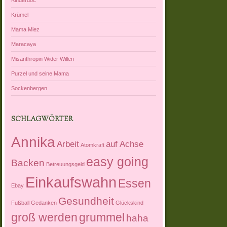
Krümel
Mama Miez
Maracaya
Misanthropin Wider Willen
Purzel und seine Mama
Sockenbergen
SCHLAGWÖRTER
Annika
Arbeit
auf Achse
Atomkraft
easy going
Backen
Betreuungsgeld
Einkaufswahn
Essen
Ebay
Gesundheit
Fußball
Gedanken
Glückskind
groß werden
grummel
haha