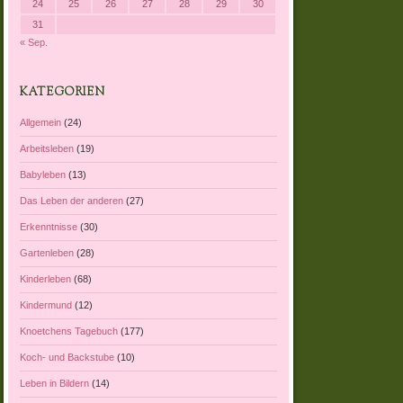
24
25
26
27
28
29
30
31
« Sep.
KATEGORIEN
Allgemein
(24)
Arbeitsleben
(19)
Babyleben
(13)
Das Leben der anderen
(27)
Erkenntnisse
(30)
Gartenleben
(28)
Kinderleben
(68)
Kindermund
(12)
Knoetchens Tagebuch
(177)
Koch- und Backstube
(10)
Leben in Bildern
(14)