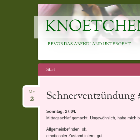
KNOETCHE
BEVOR DAS ABENDLAND UNTERGEHT..
Springe
Start
zum
Inhalt
Sehnerventzündung 
Mai
2
Sonntag, 27.04.
Mittagsschlaf gemacht. Ungewöhnlich, habe mich bes
Allgemeinbefinden: ok.
emotionaler Zustand intern: gut