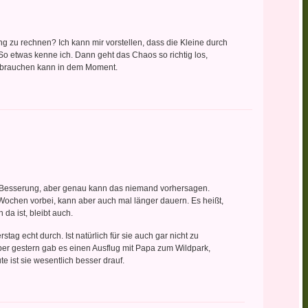
ng zu rechnen? Ich kann mir vorstellen, dass die Kleine durch
So etwas kenne ich. Dann geht das Chaos so richtig los,
gbrauchen kann in dem Moment.
t Besserung, aber genau kann das niemand vorhersagen.
 Wochen vorbei, kann aber auch mal länger dauern. Es heißt,
da ist, bleibt auch.
tag echt durch. Ist natürlich für sie auch gar nicht zu
Aber gestern gab es einen Ausflug mit Papa zum Wildpark,
te ist sie wesentlich besser drauf.