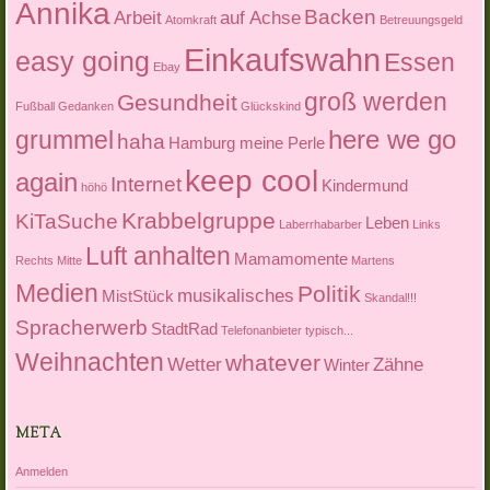
Annika
Backen
Arbeit
auf Achse
Atomkraft
Betreuungsgeld
Einkaufswahn
easy going
Essen
Ebay
groß werden
Gesundheit
Fußball
Gedanken
Glückskind
here we go
grummel
haha
Hamburg meine Perle
keep cool
again
Internet
Kindermund
höhö
Krabbelgruppe
KiTaSuche
Leben
Laberrhabarber
Links
Luft anhalten
Mamamomente
Rechts Mitte
Martens
Medien
Politik
musikalisches
MistStück
Skandal!!!
Spracherwerb
StadtRad
Telefonanbieter
typisch...
Weihnachten
whatever
Wetter
Zähne
Winter
META
Anmelden