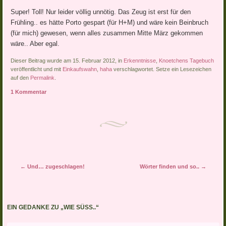
Super! Toll! Nur leider völlig unnötig. Das Zeug ist erst für den
Frühling.. es hätte Porto gespart (für H+M) und wäre kein Beinbruch
(für mich) gewesen, wenn alles zusammen Mitte März gekommen
wäre.. Aber egal.
Dieser Beitrag wurde am 15. Februar 2012, in
Erkenntnisse
,
Knoetchens Tagebuch
veröffentlicht und mit
Einkaufswahn
,
haha
verschlagwortet. Setze ein Lesezeichen
auf den
Permalink
.
1 Kommentar
Artikel-Navigation
←
Und… zugeschlagen!
Wörter finden und so..
→
EIN GEDANKE ZU „
WIE SÜSS..
“