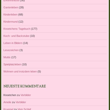
Erkenntnisse
(30)
Gartenleben
(28)
Kinderleben
(68)
Kindermund
(12)
Knoetchens Tagebuch
(177)
Koch- und Backstube
(10)
Leben in Bildern
(14)
Lesezeichen
(3)
Muttis
(17)
Spielplatzleben
(10)
Wohnen und trotzdem leben
(5)
NEUESTE KOMMENTARE
Knoetchen
zu
Vorbilder
Amelie
zu
Vorbilder
Kruemel
zu
Vom Schlaf