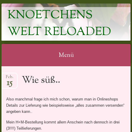
KNOETCHENS
WELT RELOADED
Menü
Springe
Wie süß..
Feb.
zum
15
Inhalt
Also manchmal frage ich mich schon, warum man in Onlineshops
Details zur Lieferung wie beispielsweise „alles zusammen versenden“
angeben kann..
Mein H+M-Bestellung kommt allem Anschein nach dennoch in drei
(3!!!!) Teillieferungen.