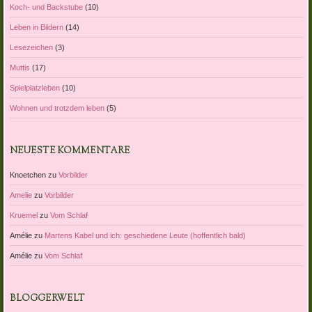
Koch- und Backstube
(10)
Leben in Bildern
(14)
Lesezeichen
(3)
Muttis
(17)
Spielplatzleben
(10)
Wohnen und trotzdem leben
(5)
NEUESTE KOMMENTARE
Knoetchen
zu
Vorbilder
Amelie
zu
Vorbilder
Kruemel
zu
Vom Schlaf
Amélie
zu
Martens Kabel und ich: geschiedene Leute (hoffentlich bald)
Amélie
zu
Vom Schlaf
BLOGGERWELT