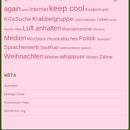
keep cool
again
Internet
Kindermund
höhö
Krabbelgruppe
KiTaSuche
Leben
Laberrhabarber
Links
Luft anhalten
Mamamomente
Rechts Mitte
Martens
Medien
Politik
musikalisches
MistStück
Skandal!!!
Spracherwerb
StadtRad
Telefonanbieter
typisch...
Weihnachten
whatever
Wetter
Zähne
Winter
META
Anmelden
Eintrags-Feed
Kommentar-Feed
WordPress.org