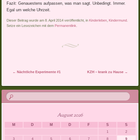
Fazit: Genauestens aufpassen, was man sagt. Unbedingt. Immer.
Egal um welche Uhrzeit.
Dieser Beitrag wurde am 8. April 2014 veröffentlicht, in
Kinderleben
,
Kindermund
.
Setze ein Lesezeichen mit dem
Permanentlink
.
Artikel-Navigation
←
Nächtliche Experimente #1
KZH – krank zu Hause
→
August 2026
M
D
M
D
F
S
S
1
2
3
4
5
6
7
8
9