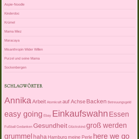
Aspie-Noodle
Kinderdoc
Krümel
Mama Miez
Maracaya
Misanthropin Wider Willen
Purzel und seine Mama
Sockenbergen
SCHLAGWÖRTER
Annika
Backen
Arbeit
auf Achse
Atomkraft
Betreuungsgeld
Einkaufswahn
easy going
Essen
Ebay
groß werden
Gesundheit
Fußball
Gedanken
Glückskind
here we go
grummel
haha
Hamburg meine Perle