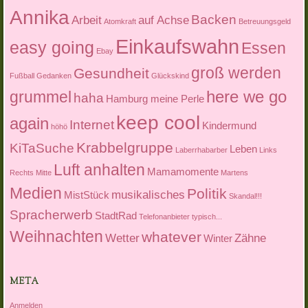
Annika
Backen
Arbeit
auf Achse
Atomkraft
Betreuungsgeld
Einkaufswahn
easy going
Essen
Ebay
groß werden
Gesundheit
Fußball
Gedanken
Glückskind
here we go
grummel
haha
Hamburg meine Perle
keep cool
again
Internet
Kindermund
höhö
Krabbelgruppe
KiTaSuche
Leben
Laberrhabarber
Links
Luft anhalten
Mamamomente
Rechts Mitte
Martens
Medien
Politik
musikalisches
MistStück
Skandal!!!
Spracherwerb
StadtRad
Telefonanbieter
typisch...
Weihnachten
whatever
Wetter
Zähne
Winter
META
Anmelden