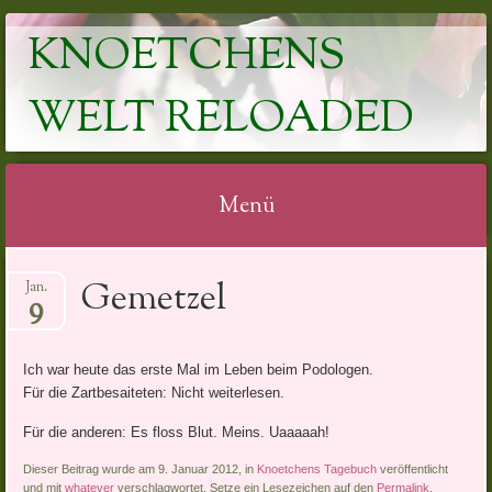
KNOETCHENS
WELT RELOADED
Menü
Springe
Gemetzel
Jan.
zum
9
Inhalt
Ich war heute das erste Mal im Leben beim Podologen.
Für die Zartbesaiteten: Nicht weiterlesen.
Für die anderen: Es floss Blut. Meins. Uaaaaah!
Dieser Beitrag wurde am 9. Januar 2012, in
Knoetchens Tagebuch
veröffentlicht
und mit
whatever
verschlagwortet. Setze ein Lesezeichen auf den
Permalink
.