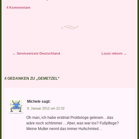
4 Kommentare
Artikel-Navigation
←
Servicewüste Deutschland
Louis reborn
→
4 GEDANKEN ZU „
GEMETZEL
“
Michele
sagt:
9. Januar 2012 um 22:32
Oh man, ich habe erstmal Proktologe gelesen…das
wäre noch schlimmer….Aber, was war los? Fußpflege?
Meine Mutter nennt das immer Hufschmied…