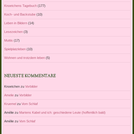
Knoetchens Tagebuch
(177)
Koch- und Backstube
(10)
Leben in Bildern
(14)
Lesezeichen
(3)
Muttis
(17)
Spielplatzleben
(10)
Wohnen und trotzdem leben
(5)
NEUESTE KOMMENTARE
Knoetchen
zu
Vorbilder
Amelie
zu
Vorbilder
Kruemel
zu
Vom Schlaf
Amélie
zu
Martens Kabel und ich: geschiedene Leute (hoffentlich bald)
Amélie
zu
Vom Schlaf