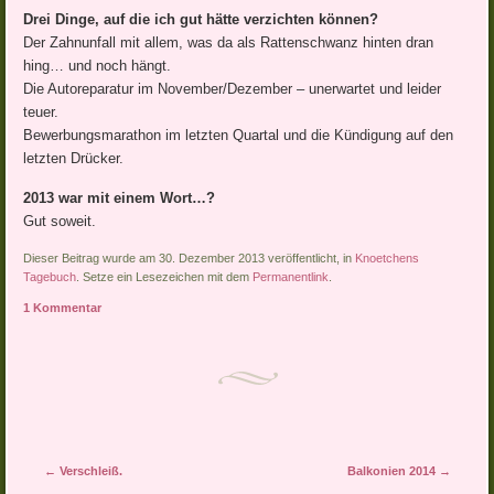
Drei Dinge, auf die ich gut hätte verzichten können?
Der Zahnunfall mit allem, was da als Rattenschwanz hinten dran
hing… und noch hängt.
Die Autoreparatur im November/Dezember – unerwartet und leider
teuer.
Bewerbungsmarathon im letzten Quartal und die Kündigung auf den
letzten Drücker.
2013 war mit einem Wort…?
Gut soweit.
Dieser Beitrag wurde am 30. Dezember 2013 veröffentlicht, in
Knoetchens
Tagebuch
. Setze ein Lesezeichen mit dem
Permanentlink
.
1 Kommentar
Artikel-Navigation
←
Verschleiß.
Balkonien 2014
→