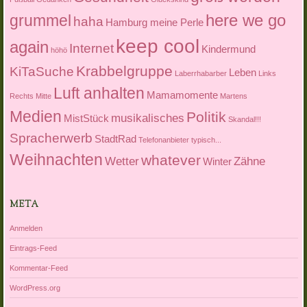
here we go
grummel
haha
Hamburg meine Perle
keep cool
again
Internet
Kindermund
höhö
Krabbelgruppe
KiTaSuche
Leben
Laberrhabarber
Links
Luft anhalten
Mamamomente
Rechts Mitte
Martens
Medien
Politik
musikalisches
MistStück
Skandal!!!
Spracherwerb
StadtRad
Telefonanbieter
typisch...
Weihnachten
whatever
Wetter
Zähne
Winter
META
Anmelden
Eintrags-Feed
Kommentar-Feed
WordPress.org