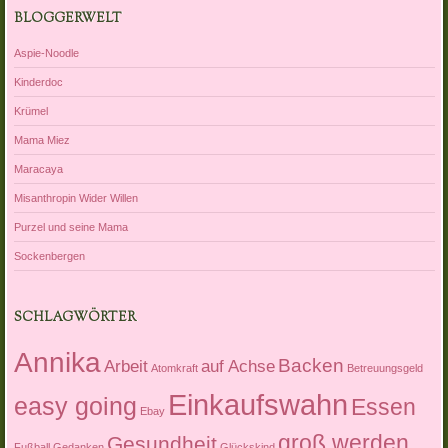
BLOGGERWELT
Aspie-Noodle
Kinderdoc
Krümel
Mama Miez
Maracaya
Misanthropin Wider Willen
Purzel und seine Mama
Sockenbergen
SCHLAGWÖRTER
Annika
Backen
Arbeit
auf Achse
Atomkraft
Betreuungsgeld
Einkaufswahn
easy going
Essen
Ebay
groß werden
Gesundheit
Fußball
Gedanken
Glückskind