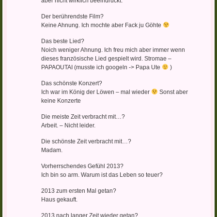
aber nicht wirklich beeindruckt.
Der berührendste Film?
Keine Ahnung. Ich mochte aber Fack ju Göhte
Das beste Lied?
Noich weniger Ahnung. Ich freu mich aber immer wenn
dieses französische Lied gespielt wird. Stromae –
PAPAOUTAI (musste ich googeln -> Papa Ute
)
Das schönste Konzert?
Ich war im König der Löwen – mal wieder
Sonst aber
keine Konzerte
Die meiste Zeit verbracht mit…?
Arbeit. – Nicht leider.
Die schönste Zeit verbracht mit…?
Madam.
Vorherrschendes Gefühl 2013?
Ich bin so arm. Warum ist das Leben so teuer?
2013 zum ersten Mal getan?
Haus gekauft.
2013 nach langer Zeit wieder getan?