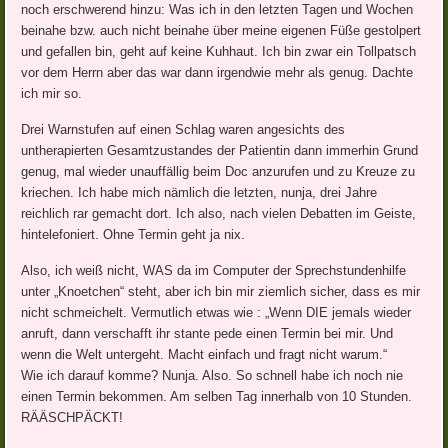
noch erschwerend hinzu: Was ich in den letzten Tagen und Wochen
beinahe bzw. auch nicht beinahe über meine eigenen Füße gestolpert
und gefallen bin, geht auf keine Kuhhaut. Ich bin zwar ein Tollpatsch
vor dem Herrn aber das war dann irgendwie mehr als genug. Dachte
ich mir so.
Drei Warnstufen auf einen Schlag waren angesichts des
untherapierten Gesamtzustandes der Patientin dann immerhin Grund
genug, mal wieder unauffällig beim Doc anzurufen und zu Kreuze zu
kriechen. Ich habe mich nämlich die letzten, nunja, drei Jahre
reichlich rar gemacht dort. Ich also, nach vielen Debatten im Geiste,
hintelefoniert. Ohne Termin geht ja nix.
Also, ich weiß nicht, WAS da im Computer der Sprechstundenhilfe
unter „Knoetchen“ steht, aber ich bin mir ziemlich sicher, dass es mir
nicht schmeichelt. Vermutlich etwas wie : „Wenn DIE jemals wieder
anruft, dann verschafft ihr stante pede einen Termin bei mir. Und
wenn die Welt untergeht. Macht einfach und fragt nicht warum.“
Wie ich darauf komme? Nunja. Also. So schnell habe ich noch nie
einen Termin bekommen. Am selben Tag innerhalb von 10 Stunden.
RÄÄSCHPÄCKT!