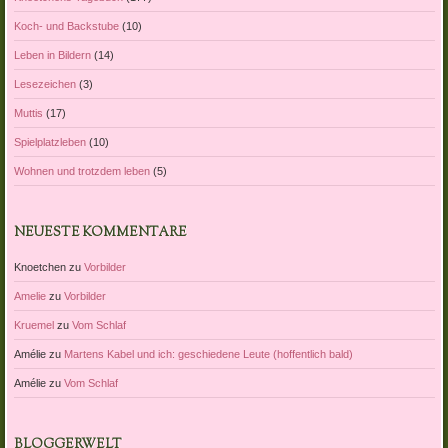
Koch- und Backstube
(10)
Leben in Bildern
(14)
Lesezeichen
(3)
Muttis
(17)
Spielplatzleben
(10)
Wohnen und trotzdem leben
(5)
NEUESTE KOMMENTARE
Knoetchen
zu
Vorbilder
Amelie
zu
Vorbilder
Kruemel
zu
Vom Schlaf
Amélie
zu
Martens Kabel und ich: geschiedene Leute (hoffentlich bald)
Amélie
zu
Vom Schlaf
BLOGGERWELT