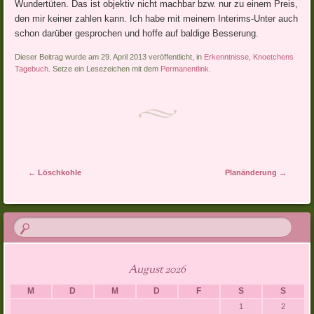
Wundertüten. Das ist objektiv nicht machbar bzw. nur zu einem Preis,
den mir keiner zahlen kann. Ich habe mit meinem Interims-Unter auch
schon darüber gesprochen und hoffe auf baldige Besserung.
Dieser Beitrag wurde am 29. April 2013 veröffentlicht, in
Erkenntnisse
,
Knoetchens
Tagebuch
. Setze ein Lesezeichen mit dem
Permanentlink
.
Artikel-Navigation
←
Löschkohle
Planänderung
→
August 2026
M
D
M
D
F
S
S
1
2