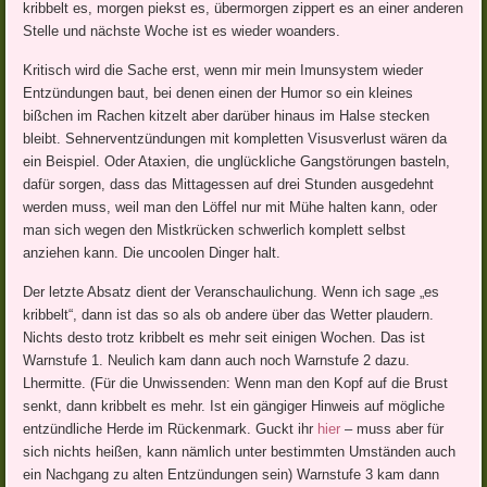
kribbelt es, morgen piekst es, übermorgen zippert es an einer anderen
Stelle und nächste Woche ist es wieder woanders.
Kritisch wird die Sache erst, wenn mir mein Imunsystem wieder
Entzündungen baut, bei denen einen der Humor so ein kleines
bißchen im Rachen kitzelt aber darüber hinaus im Halse stecken
bleibt. Sehnerventzündungen mit kompletten Visusverlust wären da
ein Beispiel. Oder Ataxien, die unglückliche Gangstörungen basteln,
dafür sorgen, dass das Mittagessen auf drei Stunden ausgedehnt
werden muss, weil man den Löffel nur mit Mühe halten kann, oder
man sich wegen den Mistkrücken schwerlich komplett selbst
anziehen kann. Die uncoolen Dinger halt.
Der letzte Absatz dient der Veranschaulichung. Wenn ich sage „es
kribbelt“, dann ist das so als ob andere über das Wetter plaudern.
Nichts desto trotz kribbelt es mehr seit einigen Wochen. Das ist
Warnstufe 1. Neulich kam dann auch noch Warnstufe 2 dazu.
Lhermitte. (Für die Unwissenden: Wenn man den Kopf auf die Brust
senkt, dann kribbelt es mehr. Ist ein gängiger Hinweis auf mögliche
entzündliche Herde im Rückenmark. Guckt ihr
hier
– muss aber für
sich nichts heißen, kann nämlich unter bestimmten Umständen auch
ein Nachgang zu alten Entzündungen sein) Warnstufe 3 kam dann