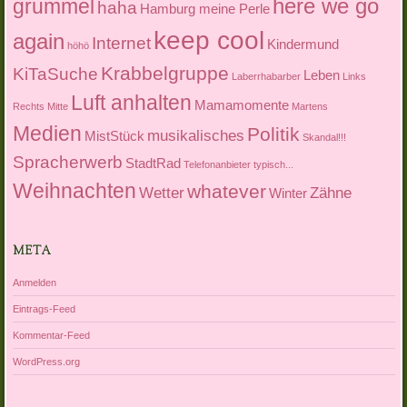
here we go
grummel
haha
Hamburg meine Perle
keep cool
again
Internet
Kindermund
höhö
Krabbelgruppe
KiTaSuche
Leben
Laberrhabarber
Links
Luft anhalten
Mamamomente
Rechts Mitte
Martens
Medien
Politik
musikalisches
MistStück
Skandal!!!
Spracherwerb
StadtRad
Telefonanbieter
typisch...
Weihnachten
whatever
Wetter
Zähne
Winter
META
Anmelden
Eintrags-Feed
Kommentar-Feed
WordPress.org