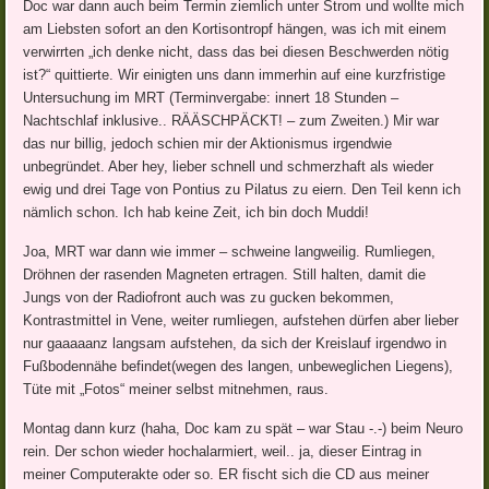
Doc war dann auch beim Termin ziemlich unter Strom und wollte mich
am Liebsten sofort an den Kortisontropf hängen, was ich mit einem
verwirrten „ich denke nicht, dass das bei diesen Beschwerden nötig
ist?“ quittierte. Wir einigten uns dann immerhin auf eine kurzfristige
Untersuchung im MRT (Terminvergabe: innert 18 Stunden –
Nachtschlaf inklusive.. RÄÄSCHPÄCKT! – zum Zweiten.) Mir war
das nur billig, jedoch schien mir der Aktionismus irgendwie
unbegründet. Aber hey, lieber schnell und schmerzhaft als wieder
ewig und drei Tage von Pontius zu Pilatus zu eiern. Den Teil kenn ich
nämlich schon. Ich hab keine Zeit, ich bin doch Muddi!
Joa, MRT war dann wie immer – schweine langweilig. Rumliegen,
Dröhnen der rasenden Magneten ertragen. Still halten, damit die
Jungs von der Radiofront auch was zu gucken bekommen,
Kontrastmittel in Vene, weiter rumliegen, aufstehen dürfen aber lieber
nur gaaaaanz langsam aufstehen, da sich der Kreislauf irgendwo in
Fußbodennähe befindet(wegen des langen, unbeweglichen Liegens),
Tüte mit „Fotos“ meiner selbst mitnehmen, raus.
Montag dann kurz (haha, Doc kam zu spät – war Stau -.-) beim Neuro
rein. Der schon wieder hochalarmiert, weil.. ja, dieser Eintrag in
meiner Computerakte oder so. ER fischt sich die CD aus meiner