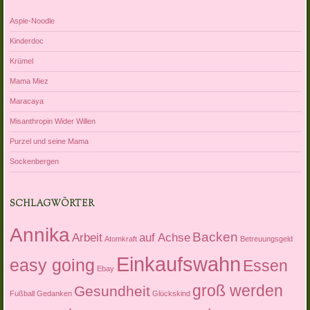
Aspie-Noodle
Kinderdoc
Krümel
Mama Miez
Maracaya
Misanthropin Wider Willen
Purzel und seine Mama
Sockenbergen
SCHLAGWÖRTER
Annika
Backen
Arbeit
auf Achse
Atomkraft
Betreuungsgeld
Einkaufswahn
easy going
Essen
Ebay
groß werden
Gesundheit
Fußball
Gedanken
Glückskind