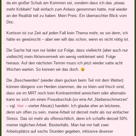
da ein großer Schub am Kommen sei, sondern dass ich das „etwas
mehr Kribbeln“ halt einfach zum Anlass genommen hatte, mal wieder
an der Realität teil zu haben. Mein Preis: Ein überraschter Blick vom
Doc.
Kortison ist zur Zeit auf jeden Fall kein Thema mehr, es sei denn, ich
hätte es gewünscht – aber wer will das schon, wenn es nicht nötig ist.
Die Sache hat nun nur leider zur Folge, dass vielleicht (aber auch nur
vielleicht) mein Aktenvermerk ein wenig verkleinert wird. Folge
hieraus: Auf den nächsten Termin muss ich jetzt wieder satte acht
Wochen warten. So kennen wir das doch.
Die „Beschwerden“ (wieder oben gucken beim Teil mit dem Wetter)
können übrigens von Herden stammen, die so klein und frisch sind,
dass sie im MRT noch kein Kontrastmittel anreichern oder alternativ
kann es sich um einen Pseudoschub (so eine Art „Narbenschmerzen“
– vgl.
hier
– vierter Absatz) handeln. Ich glaube eher an letzteres,
denn um offen zu sein, meine Arbeit ist derzeit mehr als nur einfacher
Stress. Das ist mehr als offensichtlich, denn ich schaffe derzeit 50%
meiner täglichen Arbeit. Bestenfalls. Man hat mir halt zwei
Arbeitsplätze auf sechs Stunden gegeben, inklusive diverser