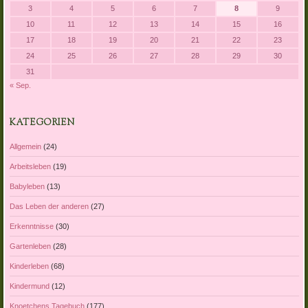
3
4
5
6
7
8
9
10
11
12
13
14
15
16
17
18
19
20
21
22
23
24
25
26
27
28
29
30
31
« Sep.
KATEGORIEN
Allgemein
(24)
Arbeitsleben
(19)
Babyleben
(13)
Das Leben der anderen
(27)
Erkenntnisse
(30)
Gartenleben
(28)
Kinderleben
(68)
Kindermund
(12)
Knoetchens Tagebuch
(177)