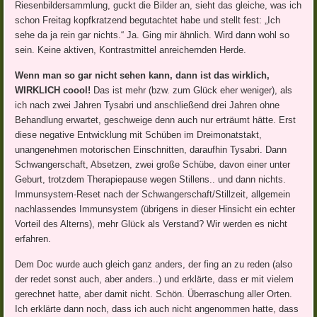
Riesenbildersammlung, guckt die Bilder an, sieht das gleiche, was ich
schon Freitag kopfkratzend begutachtet habe und stellt fest: „Ich
sehe da ja rein gar nichts.“ Ja. Ging mir ähnlich. Wird dann wohl so
sein. Keine aktiven, Kontrastmittel anreichernden Herde.
Wenn man so gar nicht sehen kann, dann ist das wirklich,
WIRKLICH coool!
Das ist mehr (bzw. zum Glück eher weniger), als
ich nach zwei Jahren Tysabri und anschließend drei Jahren ohne
Behandlung erwartet, geschweige denn auch nur erträumt hätte. Erst
diese negative Entwicklung mit Schüben im Dreimonatstakt,
unangenehmen motorischen Einschnitten, daraufhin Tysabri. Dann
Schwangerschaft, Absetzen, zwei große Schübe, davon einer unter
Geburt, trotzdem Therapiepause wegen Stillens.. und dann nichts.
Immunsystem-Reset nach der Schwangerschaft/Stillzeit, allgemein
nachlassendes Immunsystem (übrigens in dieser Hinsicht ein echter
Vorteil des Alterns), mehr Glück als Verstand? Wir werden es nicht
erfahren.
Dem Doc wurde auch gleich ganz anders, der fing an zu reden (also
der redet sonst auch, aber anders..) und erklärte, dass er mit vielem
gerechnet hatte, aber damit nicht. Schön. Überraschung aller Orten.
Ich erklärte dann noch, dass ich auch nicht angenommen hatte, dass