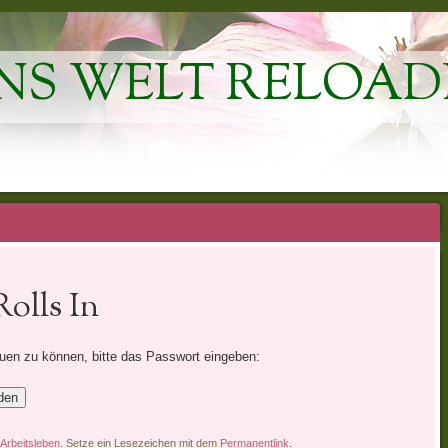
NS WELT RELOAD
olls In
auen zu können, bitte das Passwort eingeben:
Arbeitsleben
. Setze ein Lesezeichen mit dem
Permanentlink
.