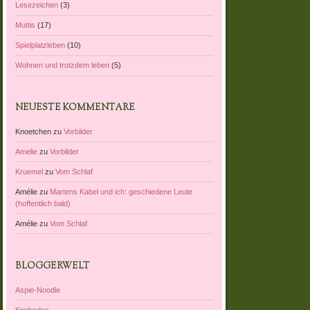
Lesezeichen
(3)
Muttis
(17)
Spielplatzleben
(10)
Wohnen und trotzdem leben
(5)
NEUESTE KOMMENTARE
Knoetchen
zu
Vorbilder
Amelie
zu
Vorbilder
Kruemel
zu
Vom Schlaf
Amélie
zu
Martens Kabel und ich: geschiedene Leute
(hoffentlich bald)
Amélie
zu
Vom Schlaf
BLOGGERWELT
Aspie-Noodle
Kinderdoc