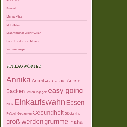
Krümel
Mama Miez
Maracaya
Misanthropin Wider Willen
Purzel und seine Mama
Sockenbergen
SCHLAGWÖRTER
Annika
Arbeit
auf Achse
Atomkraft
easy going
Backen
Betreuungsgeld
Einkaufswahn
Essen
Ebay
Gesundheit
Fußball
Gedanken
Glückskind
groß werden
grummel
haha