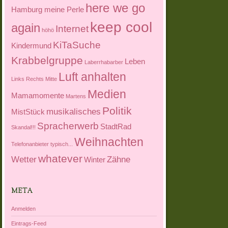
here we go
Hamburg meine Perle
keep cool
again
Internet
höhö
KiTaSuche
Kindermund
Krabbelgruppe
Leben
Laberrhabarber
Luft anhalten
Links Rechts Mitte
Medien
Mamamomente
Martens
Politik
musikalisches
MistStück
Spracherwerb
StadtRad
Skandal!!!
Weihnachten
Telefonanbieter
typisch...
whatever
Wetter
Zähne
Winter
META
Anmelden
Eintrags-Feed