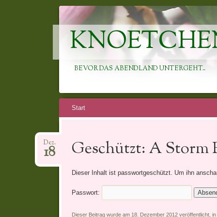
KNOETCHE
BEVOR DAS ABENDLAND UNTERGEHT..
Springe
Start
zum
Inhalt
Geschützt: A Storm R
Dez.
18
Dieser Inhalt ist passwortgeschützt. Um ihn ansch
Passwort:
Dieser Beitrag wurde am 18. Dezember 2012 veröffentlicht, in