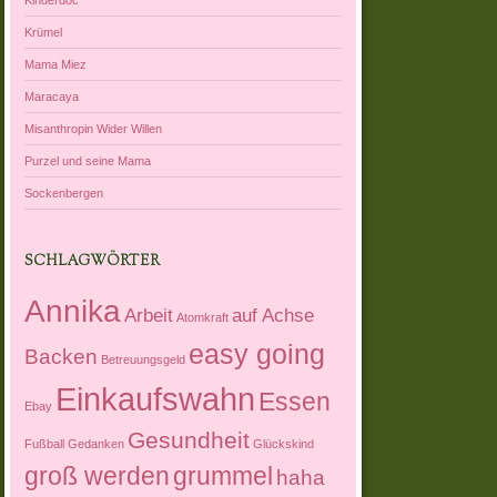
Krümel
Mama Miez
Maracaya
Misanthropin Wider Willen
Purzel und seine Mama
Sockenbergen
SCHLAGWÖRTER
Annika
Arbeit
auf Achse
Atomkraft
easy going
Backen
Betreuungsgeld
Einkaufswahn
Essen
Ebay
Gesundheit
Fußball
Gedanken
Glückskind
groß werden
grummel
haha