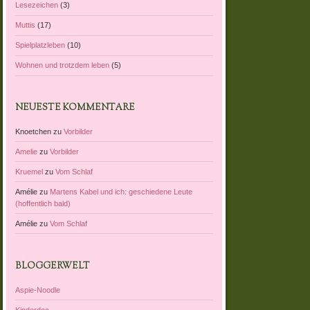
Lesezeichen
(3)
Muttis
(17)
Spielplatzleben
(10)
Wohnen und trotzdem leben
(5)
NEUESTE KOMMENTARE
Knoetchen
zu
Vorbilder
Amelie
zu
Vorbilder
Kruemel
zu
Vom Schlaf
Amélie
zu
Martens Kabel und ich: geschiedene Leute
(hoffentlich bald)
Amélie
zu
Vom Schlaf
BLOGGERWELT
Aspie-Noodle
Kinderdoc