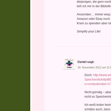
diejenigen, die gern noch
leih ich mir in der Biblio
Ansonsten… immer weg mi
Amazon oder Ebay noch zu
Kram zu spenden aber ist
Simplify your Life!
Daniel
sagt:
29. November 2012 um 11:
Doch:
http://www.
Speicherstick/dp/
s=computers&ie=U
Nicht günstig – abe
nicht so Speicherint
Ich weiß leider bei
schätze auch, dass