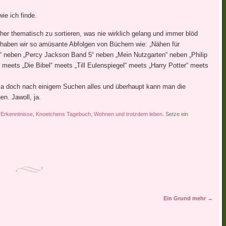
ie ich finde.
er thematisch zu sortieren, was nie wirklich gelang und immer blöd
zt haben wir so amüsante Abfolgen von Büchern wie: „Nähen für
“ neben „Percy Jackson Band 5“ neben „Mein Nutzgarten“ neben „Philip
meets „Die Bibel“ meets „Till Eulenspiegel“ meets „Harry Potter“ meets
l ja doch nach einigem Suchen alles und überhaupt kann man die
n. Jawoll, ja.
n
Erkenntnisse
,
Knoetchens Tagebuch
,
Wohnen und trotzdem leben
. Setze ein
Ein Grund mehr
→