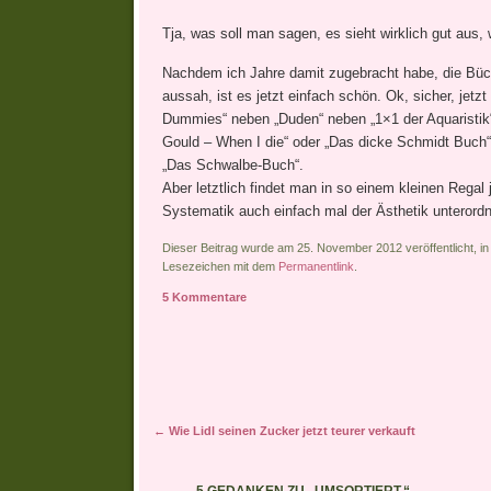
Tja, was soll man sagen, es sieht wirklich gut aus, w
Nachdem ich Jahre damit zugebracht habe, die Büch
aussah, ist es jetzt einfach schön. Ok, sicher, jet
Dummies“ neben „Duden“ neben „1×1 der Aquaristik
Gould – When I die“ oder „Das dicke Schmidt Buch“ 
„Das Schwalbe-Buch“.
Aber letztlich findet man in so einem kleinen Rega
Systematik auch einfach mal der Ästhetik unterordne
Dieser Beitrag wurde am 25. November 2012 veröffentlicht, i
Lesezeichen mit dem
Permanentlink
.
5 Kommentare
Artikel-Navigation
←
Wie Lidl seinen Zucker jetzt teurer verkauft
5 GEDANKEN ZU „
UMSORTIERT.
“