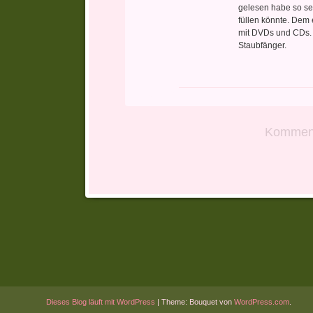
gelesen habe so sel
füllen könnte. Dem 
mit DVDs und CDs. 
Staubfänger.
Komment
Dieses Blog läuft mit WordPress
|
Theme: Bouquet von
WordPress.com
.