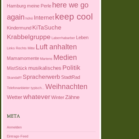
here we go
Hamburg meine Perle
keep cool
again
Internet
höhö
KiTaSuche
Kindermund
Krabbelgruppe
Leben
Laberrhabarber
Luft anhalten
Links Rechts Mitte
Medien
Mamamomente
Martens
Politik
musikalisches
MistStück
Spracherwerb
StadtRad
Skandal!!!
Weihnachten
Telefonanbieter
typisch...
whatever
Wetter
Zähne
Winter
META
Anmelden
Eintrags-Feed