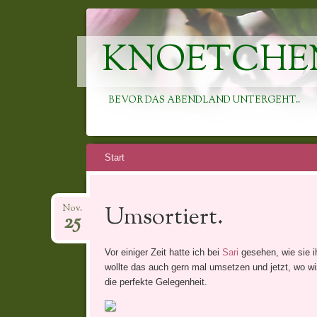
KNOETCHE
BEVOR DAS ABENDLAND UNTERGEHT..
Springe
Start
zum
Inhalt
Umsortiert.
Nov.
25
Vor einiger Zeit hatte ich bei
Sari
gesehen, wie sie i
wollte das auch gern mal umsetzen und jetzt, wo w
die perfekte Gelegenheit.