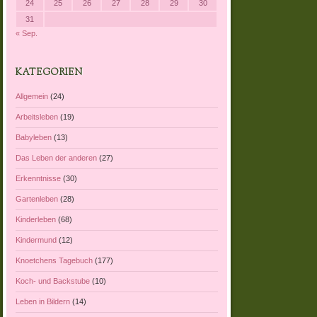
24
25
26
27
28
29
30
31
« Sep.
KATEGORIEN
Allgemein
(24)
Arbeitsleben
(19)
Babyleben
(13)
Das Leben der anderen
(27)
Erkenntnisse
(30)
Gartenleben
(28)
Kinderleben
(68)
Kindermund
(12)
Knoetchens Tagebuch
(177)
Koch- und Backstube
(10)
Leben in Bildern
(14)