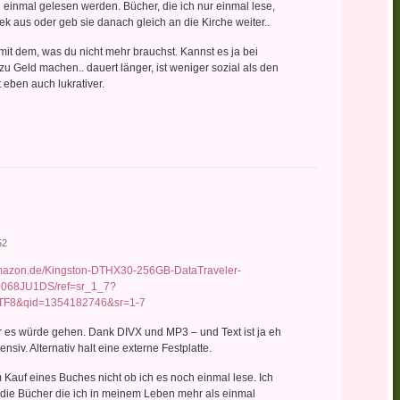
 einmal gelesen werden. Bücher, die ich nur einmal lese,
thek aus oder geb sie danach gleich an die Kirche weiter..
t dem, was du nicht mehr brauchst. Kannst es ja bei
 Geld machen.. dauert länger, ist weniger sozial als den
 eben auch lukrativer.
52
amazon.de/Kingston-DTHX30-256GB-DataTraveler-
B0068JU1DS/ref=sr_1_7?
TF8&qid=1354182746&sr=1-7
r es würde gehen. Dank DIVX und MP3 – und Text ist ja eh
ensiv. Alternativ halt eine externe Festplatte.
m Kauf eines Buches nicht ob ich es noch einmal lese. Ich
 die Bücher die ich in meinem Leben mehr als einmal