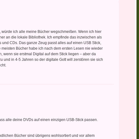
, würde ich alle meine Bücher wegschmeißen. Wenn ich hier
er an die lokale Bibliothek. Ich empfinde das inzwischen als
 und CDs. Das ganze Zeug passt alles auf einen USB Stick,
e meisten Bücher habe ich nach dem ersten Lesen nie wieder
n, wenn sie erstmal Digital auf dem Stick liegen – aber da
 und in 4-5 Jahren so der digitale Gott will zerstören sie sich
cht.
ass alle deine DVDs auf einen einzigen USB-Stick passen.
ndlichen Bücher sind übrigens wohlsortiert und vor allem