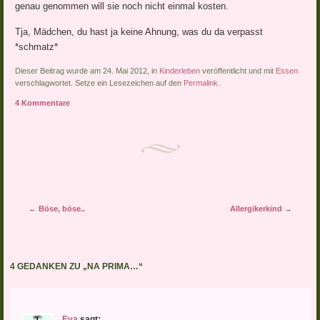
genau genommen will sie noch nicht einmal kosten.
Tja, Mädchen, du hast ja keine Ahnung, was du da verpasst
*schmatz*
Dieser Beitrag wurde am 24. Mai 2012, in
Kinderleben
veröffentlicht und mit
Essen
verschlagwortet. Setze ein Lesezeichen auf den
Permalink
.
4 Kommentare
Artikel-Navigation
←
Böse, böse..
Allergikerkind
→
4 GEDANKEN ZU „
NA PRIMA…
“
Eva
sagt: