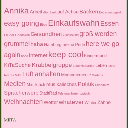
Annika
Backen
Arbeit
auf Achse
Atomkraft
Betreuungsgeld
Einkaufswahn
easy going
Essen
Ebay
groß werden
Gesundheit
Fußball
Gedanken
Glückskind
here we go
grummel
haha
Hamburg meine Perle
keep cool
again
Internet
Kindermund
höhö
Krabbelgruppe
KiTaSuche
Leben
Laberrhabarber
Links
Luft anhalten
Mamamomente
Rechts Mitte
Martens
Medien
Politik
musikalisches
MistStück
Skandal!!!
Spracherwerb
StadtRad
Telefonanbieter
typisch...
Weihnachten
whatever
Wetter
Zähne
Winter
META