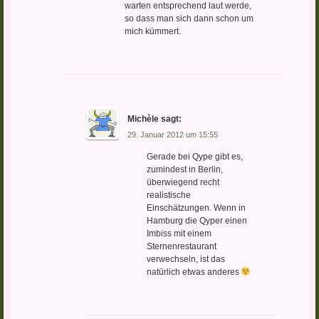
warten entsprechend laut werde,
so dass man sich dann schon um
mich kümmert.
Michèle
sagt:
29. Januar 2012 um 15:55
Gerade bei Qype gibt es,
zumindest in Berlin,
überwiegend recht
realistische
Einschätzungen. Wenn in
Hamburg die Qyper einen
Imbiss mit einem
Sternenrestaurant
verwechseln, ist das
natürlich etwas anderes