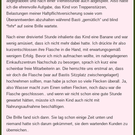
abgegrabbelt und nach einer Viertelstunde auch abgespielt. Also hatte
ich die ehrenvolle Aufgabe, das Kind von Treppenstürzen,
Belastungen meiner Haftpflichtversicherung sowie vom
Überanntwerden abzuhalten während Basti „gemütlich“ und blind
*hrhr* auf seine Brille wartete.
Nach einer dreiviertel Stunde inhalierte das Kind eine Banane und war
wenig amüsiert, dass ich nicht mehr dabei hatte. Ich drückte ihr also
kurzentschlossen ihre Flasche in die Hand, mit erwartungsgemäß
wenigem Erfolg. Bevor ich mich aufmachen wollte, im nahegelegenen
Einkaufszentrum Nachschub zu besorgen, sprach ich kurz eine
scheinbar freie Mitarbeiterin an. Die herrschte uns erstmal an, dass
wir doch die Flasche (war auf Bastis Sitzplatz zwischengelagert)
hochnehmen sollten, man habe ja schon so viele Flecken überall. Ja,
also Wasser macht zum Einen selten Flecken, noch dazu war die
Flasche geschlossen.. und wenn wir nicht schon eine gute Stunde
gewartet hätten, müsste ich mein Kind auch nicht mit
Nahrungsaufnahme beschäftigen.
Die Brille fand sich dann. Sie lag schon einige Zeit unten und
niemand hatte sich darum gekümmert, sie dem wartenden Kunden zu
überreichen..