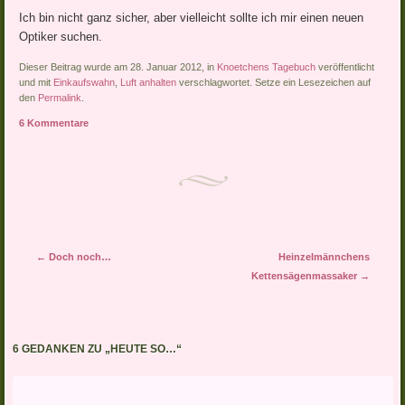
Ich bin nicht ganz sicher, aber vielleicht sollte ich mir einen neuen
Optiker suchen.
Dieser Beitrag wurde am 28. Januar 2012, in
Knoetchens Tagebuch
veröffentlicht
und mit
Einkaufswahn
,
Luft anhalten
verschlagwortet. Setze ein Lesezeichen auf
den
Permalink
.
6 Kommentare
Artikel-Navigation
←
Doch noch…
Heinzelmännchens
Kettensägenmassaker
→
6 GEDANKEN ZU „
HEUTE SO…
“