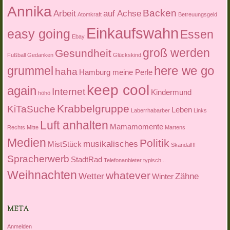
Annika
Backen
Arbeit
auf Achse
Atomkraft
Betreuungsgeld
Einkaufswahn
easy going
Essen
Ebay
groß werden
Gesundheit
Fußball
Gedanken
Glückskind
here we go
grummel
haha
Hamburg meine Perle
keep cool
again
Internet
Kindermund
höhö
Krabbelgruppe
KiTaSuche
Leben
Laberrhabarber
Links
Luft anhalten
Mamamomente
Rechts Mitte
Martens
Medien
Politik
musikalisches
MistStück
Skandal!!!
Spracherwerb
StadtRad
Telefonanbieter
typisch...
Weihnachten
whatever
Wetter
Zähne
Winter
META
Anmelden