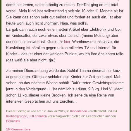
damit sie lernen, selbstständig zu essen. Der Rat ging an mir total
vorbei. Mein Kind isst selbstständig seit sie 10 oder 11 Monate alt ist.
Sie kann das schon sehr gut selbst und fordert es auch ein. Ist aber
heute wohl auch nicht „normal“. Naja, was soll’s.
Es gab dann auch noch einen netten Artikel über Elektronik und Co.
im Kindesalter, der zwar etwas oberflächlich (meine Meinung) aber
dennoch lesenswert ist. Guckt ihr
hier
. Warnhinweise inklusive, die
Kursleitung ist nämlich gegen unkontrolliertes TV und Internet für
Kinder – das ist einer der wenigen Punkte, wo ich ihre Ansichten teile
(das weiß sie aber nicht, tja.)
Zu meiner Überraschung wurde das Schlaf-Thema diesmal nur kurz
angeschnitten. Offenbar schlafen alle Kinder zur Zeit passabel. Mal
sehen, ob das nächste Woche anhält. Dafür treten Gewichtsprobleme
jetzt in den Vordergrund. L. ist nämlich zu dünn. 9,3 kg. Und V. wiegt
schon 11 kg, dieser kleine Brocken. Ich sehe da eine Reihe von
intensiven Gesprächen auf uns zurollen…
Dieser Beitrag wurde am 12. Januar 2012, in
Kinderleben
veröffentlicht und mit
Krabbelgruppe
,
Luft anhalten
verschlagwortet. Setze ein Lesezeichen auf den
Permalink
.
10 Kommentare