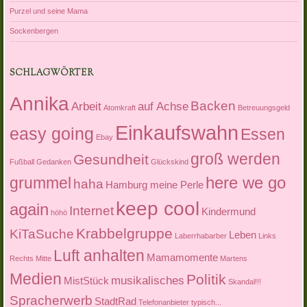
Purzel und seine Mama
Sockenbergen
SCHLAGWÖRTER
Annika
Backen
Arbeit
auf Achse
Atomkraft
Betreuungsgeld
Einkaufswahn
easy going
Essen
Ebay
groß werden
Gesundheit
Fußball
Gedanken
Glückskind
here we go
grummel
haha
Hamburg meine Perle
keep cool
again
Internet
Kindermund
höhö
Krabbelgruppe
KiTaSuche
Leben
Laberrhabarber
Links
Luft anhalten
Mamamomente
Rechts Mitte
Martens
Medien
Politik
musikalisches
MistStück
Skandal!!!
Spracherwerb
StadtRad
Telefonanbieter
typisch...