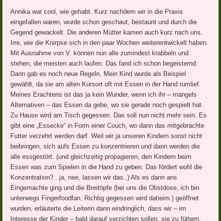
Annika war cool, wie gehabt. Kurz nachdem wir in die Praxis
eingefallen waren, wurde schon geschaut, bestaunt und durch die
Gegend gewackelt. Die anderen Mütter kamen auch kurz nach uns.
Irre, wie die Knirpse sich in den paar Wochen weiterentwickelt haben.
Mit Ausnahme von V. können nun alle zumindest krabbeln und
stehen, die meisten auch laufen. Das fand ich schon begeisternd.
Dann gab es noch neue Regeln. Mein Kind wurde als Beispiel
gewählt, da sie am alten Kursort oft mit Essen in der Hand rumlief.
Meines Erachtens ist das ja kein Wunder, wenn ich ihr – mangels
Alternativen – das Essen da gebe, wo sie gerade noch gespielt hat.
Zu Hause wird am Tisch gegessen. Das soll nun nicht mehr sein. Es
gibt eine „Essecke“ in Form einer Couch, wo dann das mitgebrachte
Futter verzehrt werden darf. Weil wir ja unseren Kindern sonst nicht
beibringen, sich aufs Essen zu konzentrieren und dann werden die
alle essgestört. (und gleichzeitig propagieren, den Kindern beim
Essen was zum Spielen in die Hand zu geben. Das fördert wohl die
Konzentration?.. ja, nee, lassen wir das..) Als es dann ans
Eingemachte ging und die Breitöpfe (bei uns die Obstdose, ich bin
unterwegs Fingerfoodfan. Richtig gegessen wird daheim.) geöffnet
wurden, erläuterte die Leiterin dann eindringlich, dass wir – im
Interesse der Kinder – bald darauf verzichten sollen, sie zu füttern,