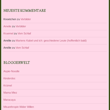
NEUESTE KOMMENTARE
Knoetchen
zu
Vorbilder
Amelie
zu
Vorbilder
Kruemel
zu
Vom Schlaf
Amélie
zu
Martens Kabel und ich: geschiedene Leute (hoffentlich bald)
Amélie
zu
Vom Schlaf
BLOGGERWELT
Aspie-Noodle
Kinderdoc
Krümel
Mama Miez
Maracaya
Misanthropin Wider Willen