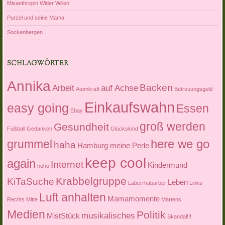
Misanthropin Wider Willen
Purzel und seine Mama
Sockenbergen
SCHLAGWÖRTER
Annika
Backen
Arbeit
auf Achse
Atomkraft
Betreuungsgeld
Einkaufswahn
easy going
Essen
Ebay
groß werden
Gesundheit
Fußball
Gedanken
Glückskind
here we go
grummel
haha
Hamburg meine Perle
keep cool
again
Internet
Kindermund
höhö
Krabbelgruppe
KiTaSuche
Leben
Laberrhabarber
Links
Luft anhalten
Mamamomente
Rechts Mitte
Martens
Medien
Politik
musikalisches
MistStück
Skandal!!!