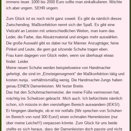
immens teuer. 1000 bis 2000 Euro sollte man einkalkulieren. Möchte
ich aber ungern. SEHR ungern.
Zum Glück ist es noch nicht ganz soweit. Es gibt da nämlich dieses
Zwischending. Maßkonfektion nennt sich der Spaß. Es gibt eine
Vielzahl an Leisten mit unterschiedlichen Weiten, man kann das
Leder, die Farbe, das Absatzmaterial und einiges mehr auswählen.
Die große Auswahl gibt es dabei nur für Männer. Anzugträger, feine
Pinkel und Leute, die gern gut sitzende Schuhe tragen eben.
Frau kann dagegen von Glück reden, wenn sie überhaupt etwas
findet. Leider.
Meine neuen Schuhe werden beispielsweise von Handmacher
gefertigt, die sind im „Einsteigersegment“ der Maßkonfektion tätig und
kosten nunja.. verhältnismäßig wenig. Die Handmacher-Jungs haben
genau EINEN Damenleisten. Mit fester Breite.
Das hat den Schuhmachermeister, der meine Füße vermessen hat,
mächtig ins Schwitzen gebracht. Mich auch. Ich befürchtete nämlich
schon, ich müsste in den vierstelligen Bereich auswandern (IEKS!).
Er hingegen überlegte, ob er mir notfalls (Wir sprechen von Schuhen
im Bereich von rund 300 Euro!) einen schmalen Herrenleisten (nur
über meine Leiche!!!) verpassen könnte. Zum Glück für uns beide
stellte es sich heraus, dass der Damenleisten doch passte und nicht