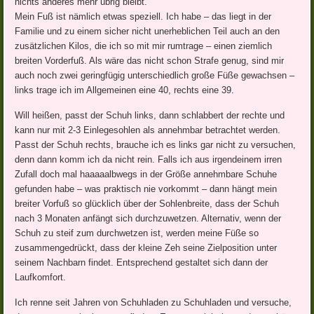
nichts anderes mehr übrig bleibt.
Mein Fuß ist nämlich etwas speziell. Ich habe – das liegt in der
Familie und zu einem sicher nicht unerheblichen Teil auch an den
zusätzlichen Kilos, die ich so mit mir rumtrage – einen ziemlich
breiten Vorderfuß. Als wäre das nicht schon Strafe genug, sind mir
auch noch zwei geringfügig unterschiedlich große Füße gewachsen –
links trage ich im Allgemeinen eine 40, rechts eine 39.
Will heißen, passt der Schuh links, dann schlabbert der rechte und
kann nur mit 2-3 Einlegesohlen als annehmbar betrachtet werden.
Passt der Schuh rechts, brauche ich es links gar nicht zu versuchen,
denn dann komm ich da nicht rein. Falls ich aus irgendeinem irren
Zufall doch mal haaaaalbwegs in der Größe annehmbare Schuhe
gefunden habe – was praktisch nie vorkommt – dann hängt mein
breiter Vorfuß so glücklich über der Sohlenbreite, dass der Schuh
nach 3 Monaten anfängt sich durchzuwetzen. Alternativ, wenn der
Schuh zu steif zum durchwetzen ist, werden meine Füße so
zusammengedrückt, dass der kleine Zeh seine Zielposition unter
seinem Nachbarn findet. Entsprechend gestaltet sich dann der
Laufkomfort.
Ich renne seit Jahren von Schuhladen zu Schuhladen und versuche,