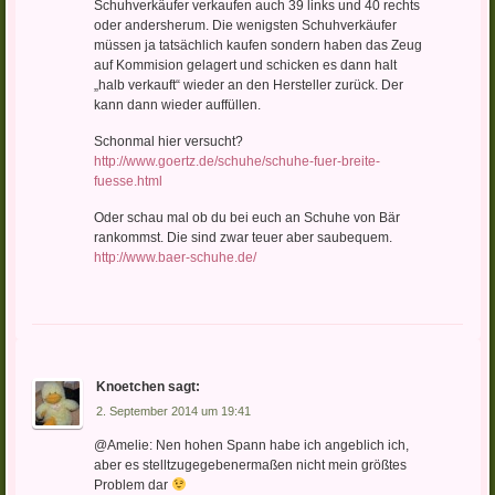
Schuhverkäufer verkaufen auch 39 links und 40 rechts
oder andersherum. Die wenigsten Schuhverkäufer
müssen ja tatsächlich kaufen sondern haben das Zeug
auf Kommision gelagert und schicken es dann halt
„halb verkauft“ wieder an den Hersteller zurück. Der
kann dann wieder auffüllen.
Schonmal hier versucht?
http://www.goertz.de/schuhe/schuhe-fuer-breite-
fuesse.html
Oder schau mal ob du bei euch an Schuhe von Bär
rankommst. Die sind zwar teuer aber saubequem.
http://www.baer-schuhe.de/
Knoetchen
sagt:
2. September 2014 um 19:41
@Amelie: Nen hohen Spann habe ich angeblich ich,
aber es stelltzugegebenermaßen nicht mein größtes
Problem dar