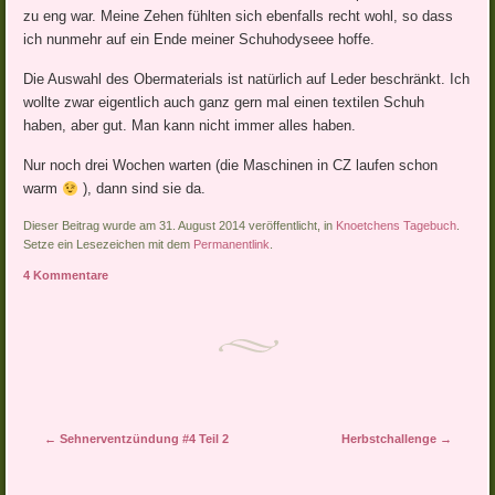
zu eng war. Meine Zehen fühlten sich ebenfalls recht wohl, so dass
ich nunmehr auf ein Ende meiner Schuhodyseee hoffe.
Die Auswahl des Obermaterials ist natürlich auf Leder beschränkt. Ich
wollte zwar eigentlich auch ganz gern mal einen textilen Schuh
haben, aber gut. Man kann nicht immer alles haben.
Nur noch drei Wochen warten (die Maschinen in CZ laufen schon
warm
), dann sind sie da.
Dieser Beitrag wurde am 31. August 2014 veröffentlicht, in
Knoetchens Tagebuch
.
Setze ein Lesezeichen mit dem
Permanentlink
.
4 Kommentare
Artikel-Navigation
←
Sehnerventzündung #4 Teil 2
Herbstchallenge
→