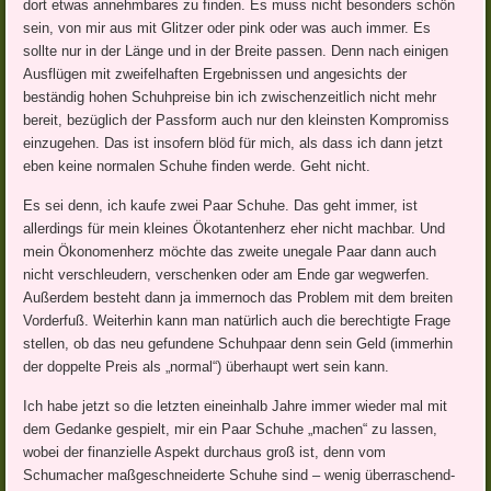
dort etwas annehmbares zu finden. Es muss nicht besonders schön
sein, von mir aus mit Glitzer oder pink oder was auch immer. Es
sollte nur in der Länge und in der Breite passen. Denn nach einigen
Ausflügen mit zweifelhaften Ergebnissen und angesichts der
beständig hohen Schuhpreise bin ich zwischenzeitlich nicht mehr
bereit, bezüglich der Passform auch nur den kleinsten Kompromiss
einzugehen. Das ist insofern blöd für mich, als dass ich dann jetzt
eben keine normalen Schuhe finden werde. Geht nicht.
Es sei denn, ich kaufe zwei Paar Schuhe. Das geht immer, ist
allerdings für mein kleines Ökotantenherz eher nicht machbar. Und
mein Ökonomenherz möchte das zweite unegale Paar dann auch
nicht verschleudern, verschenken oder am Ende gar wegwerfen.
Außerdem besteht dann ja immernoch das Problem mit dem breiten
Vorderfuß. Weiterhin kann man natürlich auch die berechtigte Frage
stellen, ob das neu gefundene Schuhpaar denn sein Geld (immerhin
der doppelte Preis als „normal“) überhaupt wert sein kann.
Ich habe jetzt so die letzten eineinhalb Jahre immer wieder mal mit
dem Gedanke gespielt, mir ein Paar Schuhe „machen“ zu lassen,
wobei der finanzielle Aspekt durchaus groß ist, denn vom
Schumacher maßgeschneiderte Schuhe sind – wenig überraschend-