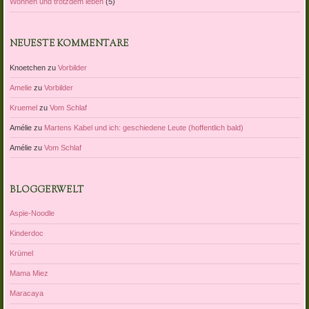
Wohnen und trotzdem leben
(5)
NEUESTE KOMMENTARE
Knoetchen
zu
Vorbilder
Amelie
zu
Vorbilder
Kruemel
zu
Vom Schlaf
Amélie
zu
Martens Kabel und ich: geschiedene Leute (hoffentlich bald)
Amélie
zu
Vom Schlaf
BLOGGERWELT
Aspie-Noodle
Kinderdoc
Krümel
Mama Miez
Maracaya