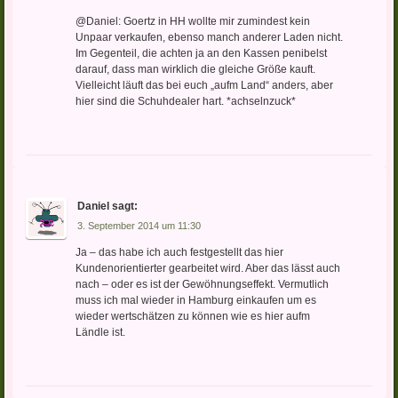
@Daniel: Goertz in HH wollte mir zumindest kein
Unpaar verkaufen, ebenso manch anderer Laden nicht.
Im Gegenteil, die achten ja an den Kassen penibelst
darauf, dass man wirklich die gleiche Größe kauft.
Vielleicht läuft das bei euch „aufm Land“ anders, aber
hier sind die Schuhdealer hart. *achselnzuck*
Daniel
sagt:
3. September 2014 um 11:30
Ja – das habe ich auch festgestellt das hier
Kundenorientierter gearbeitet wird. Aber das lässt auch
nach – oder es ist der Gewöhnungseffekt. Vermutlich
muss ich mal wieder in Hamburg einkaufen um es
wieder wertschätzen zu können wie es hier aufm
Ländle ist.