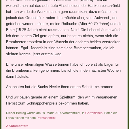
wesentlichen auf das sehr tiefe Abschneiden der Ranken beschränkt
hat. Ich würde die Wurzeln auch gern rausreißen, dazu müsste ich
jedoch das Grundstück roden. Ich möchte aber, vom Aufwand , der
getrieben werden müsste, meine Rotbuche (Alter 60-70 Jahre) und die
Birke (15-25 Jahre) nicht rausmachen. Nein! Die Lebensbäume würde
ich dem hehren Ziel gern opfern, nur bringt es nichts, wenn sich die
Brombeeren trotzdem in den Wurzeln der anderen beiden verstecken
können. Egal. Jedenfalls sind sämtliche Brombeerranken, die ich
sichten konnte, jetzt erstmal weg.
Eine unser ehemaligen Wassertonnen habe ich vorerst als Lager für
die Brombeerranken genommen, bis ich die in den nächsten Wochen
dann häcksle.
Ansonsten hat die Buchs-Hecke ihren ersten Schnitt bekommen.
Und wir bauen gerade an einem Spielturm, den wir im vergangenen
Herbst zum Schnäppchenpreis bekommen haben.
Dieser Beitrag wurde am 29. März 2014 veröffentlicht, in
Gartenleben
. Setze ein
Lesezeichen mit dem
Permanentlink
.
2 Kommentare