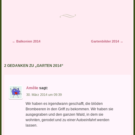
Artikel-Navigation
←
Balkonien 2014
Gartenbilder 2014
→
2 GEDANKEN ZU „
GARTEN 2014
“
Amélie
sagt:
30. März 2014 um 09:39
Wir haben es irgendwann geschafft, die blöden
Brombeeren in den Griff zu bekommen. Wir haben sie
ausgegraben und den ganzen Wald, in dem sie
wohnten, gerodet und zu einer Autoeinfahrt werden
lassen.