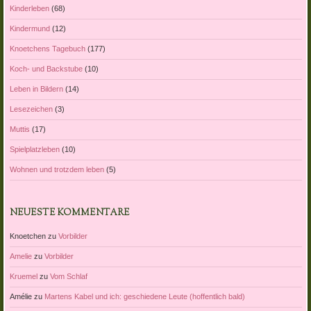
Kinderleben
(68)
Kindermund
(12)
Knoetchens Tagebuch
(177)
Koch- und Backstube
(10)
Leben in Bildern
(14)
Lesezeichen
(3)
Muttis
(17)
Spielplatzleben
(10)
Wohnen und trotzdem leben
(5)
NEUESTE KOMMENTARE
Knoetchen
zu
Vorbilder
Amelie
zu
Vorbilder
Kruemel
zu
Vom Schlaf
Amélie
zu
Martens Kabel und ich: geschiedene Leute (hoffentlich bald)