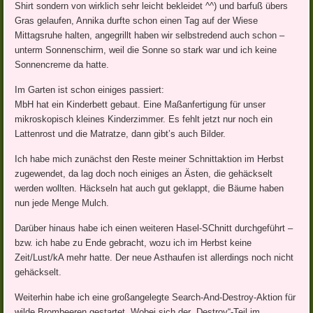
Shirt sondern von wirklich sehr leicht bekleidet ^^) und barfuß übers
Gras gelaufen, Annika durfte schon einen Tag auf der Wiese
Mittagsruhe halten, angegrillt haben wir selbstredend auch schon –
unterm Sonnenschirm, weil die Sonne so stark war und ich keine
Sonnencreme da hatte.
Im Garten ist schon einiges passiert:
MbH hat ein Kinderbett gebaut. Eine Maßanfertigung für unser
mikroskopisch kleines Kinderzimmer. Es fehlt jetzt nur noch ein
Lattenrost und die Matratze, dann gibt’s auch Bilder.
Ich habe mich zunächst den Reste meiner Schnittaktion im Herbst
zugewendet, da lag doch noch einiges an Ästen, die gehäckselt
werden wollten. Häckseln hat auch gut geklappt, die Bäume haben
nun jede Menge Mulch.
Darüber hinaus habe ich einen weiteren Hasel-SChnitt durchgeführt –
bzw. ich habe zu Ende gebracht, wozu ich im Herbst keine
Zeit/Lust/kA mehr hatte. Der neue Asthaufen ist allerdings noch nicht
gehäckselt.
Weiterhin habe ich eine großangelegte Search-And-Destroy-Aktion für
wilde Brombeeren gestartet. Wobei sich der „Destroy“-Teil im