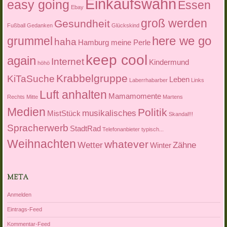
Einkaufswahn
easy going
Essen
Ebay
groß werden
Gesundheit
Fußball
Gedanken
Glückskind
here we go
grummel
haha
Hamburg meine Perle
keep cool
again
Internet
Kindermund
höhö
Krabbelgruppe
KiTaSuche
Leben
Laberrhabarber
Links
Luft anhalten
Mamamomente
Rechts Mitte
Martens
Medien
Politik
musikalisches
MistStück
Skandal!!!
Spracherwerb
StadtRad
Telefonanbieter
typisch...
Weihnachten
whatever
Wetter
Zähne
Winter
META
Anmelden
Eintrags-Feed
Kommentar-Feed