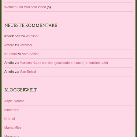
Wohnen und trotzdem leben
(5)
NEUESTE KOMMENTARE
Knoetchen
zu
Vorbilder
Amelie
zu
Vorbilder
Kruemel
zu
Vom Schlaf
Amélie
zu
Martens Kabel und ich: geschiedene Leute (hoffentlich bald)
Amélie
zu
Vom Schlaf
BLOGGERWELT
Aspie-Noodle
Kinderdoc
Krümel
Mama Miez
Maracaya