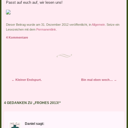
Passt auf euch auf, wir lesen uns!
Dieser Beitrag wurde am 31. Dezember 2012 veröffentlicht, in
Allgemein
. Setze ein
Lesezeichen mit dem
Permanentlink
.
4 Kommentare
Artikel-Navigation
←
Kleiner Endspurt.
Bin mal eben wech…
→
4 GEDANKEN ZU „
FROHES 2013!
“
Daniel
sagt: