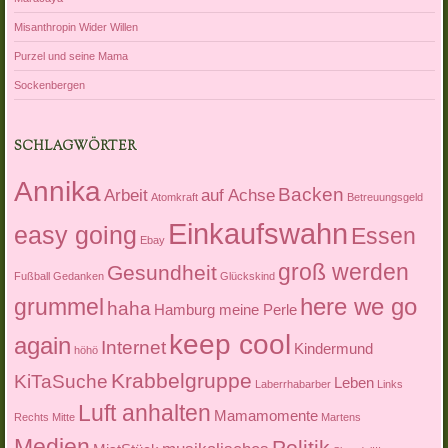
Misanthropin Wider Willen
Purzel und seine Mama
Sockenbergen
SCHLAGWÖRTER
Annika
Backen
Arbeit
auf Achse
Atomkraft
Betreuungsgeld
Einkaufswahn
easy going
Essen
Ebay
groß werden
Gesundheit
Fußball
Gedanken
Glückskind
here we go
grummel
haha
Hamburg meine Perle
keep cool
again
Internet
Kindermund
höhö
Krabbelgruppe
KiTaSuche
Leben
Laberrhabarber
Links
Luft anhalten
Mamamomente
Rechts Mitte
Martens
Medien
Politik