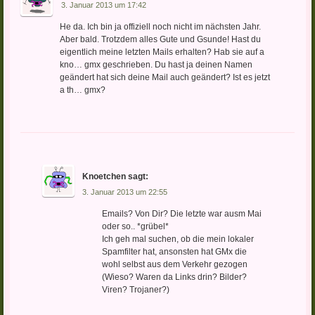
3. Januar 2013 um 17:42
He da. Ich bin ja offiziell noch nicht im nächsten Jahr.
Aber bald. Trotzdem alles Gute und Gsunde! Hast du
eigentlich meine letzten Mails erhalten? Hab sie auf a
kno… gmx geschrieben. Du hast ja deinen Namen
geändert hat sich deine Mail auch geändert? Ist es jetzt
a th… gmx?
Knoetchen
sagt:
3. Januar 2013 um 22:55
Emails? Von Dir? Die letzte war ausm Mai
oder so.. *grübel*
Ich geh mal suchen, ob die mein lokaler
Spamfilter hat, ansonsten hat GMx die
wohl selbst aus dem Verkehr gezogen
(Wieso? Waren da Links drin? Bilder?
Viren? Trojaner?)