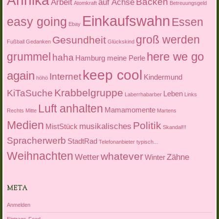
Annika
Backen
Arbeit
auf Achse
Atomkraft
Betreuungsgeld
Einkaufswahn
easy going
Essen
Ebay
groß werden
Gesundheit
Fußball
Gedanken
Glückskind
here we go
grummel
haha
Hamburg meine Perle
keep cool
again
Internet
Kindermund
höhö
Krabbelgruppe
KiTaSuche
Leben
Laberrhabarber
Links
Luft anhalten
Mamamomente
Rechts Mitte
Martens
Medien
Politik
musikalisches
MistStück
Skandal!!!
Spracherwerb
StadtRad
Telefonanbieter
typisch...
Weihnachten
whatever
Wetter
Zähne
Winter
META
Anmelden