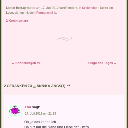
Dieser Beitrag wurde am 17. Juli 2012 veröffentlicht, in
Kinderleben
. Setze ein
Lesezeichen mit dem
Permanentlink
.
2 Kommentare
Artikel-Navigation
←
Erinnerungen #4
Frage des Tages
→
2 GEDANKEN ZU „
„ANNIKA ANGS(T)!“
“
Eva
sagt:
17. Juli 2012 um 21:23
Oh, ja das kenne ich.
Da hilft nur die Nähe und Liebe der Eltern.