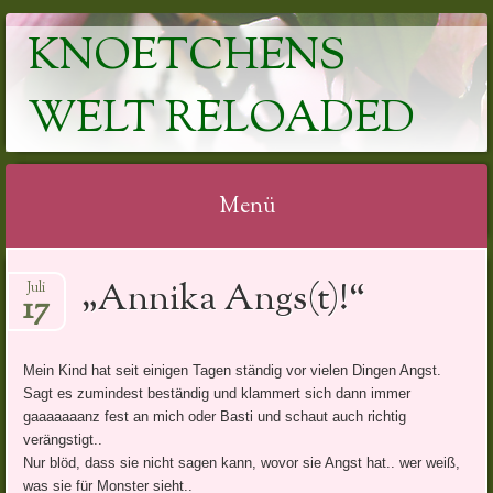
KNOETCHENS
WELT RELOADED
Menü
Springe
„Annika Angs(t)!“
Juli
zum
17
Inhalt
Mein Kind hat seit einigen Tagen ständig vor vielen Dingen Angst.
Sagt es zumindest beständig und klammert sich dann immer
gaaaaaaanz fest an mich oder Basti und schaut auch richtig
verängstigt..
Nur blöd, dass sie nicht sagen kann, wovor sie Angst hat.. wer weiß,
was sie für Monster sieht..