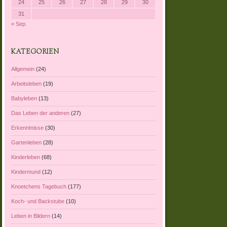
24
25
26
27
28
29
30
31
« Sep.
KATEGORIEN
Allgemein
(24)
Arbeitsleben
(19)
Babyleben
(13)
Das Leben der anderen
(27)
Erkenntnisse
(30)
Gartenleben
(28)
Kinderleben
(68)
Kindermund
(12)
Knoetchens Tagebuch
(177)
Koch- und Backstube
(10)
Leben in Bildern
(14)