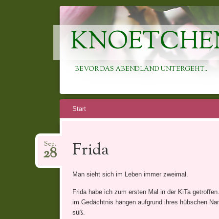
KNOETCHE
BEVOR DAS ABENDLAND UNTERGEHT..
Springe
Start
zum
Inhalt
Frida
Sep.
28
Man sieht sich im Leben immer zweimal.
Frida habe ich zum ersten Mal in der KiTa getroffen.
im Gedächtnis hängen aufgrund ihres hübschen Name
süß.