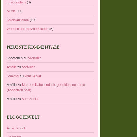
Lesezeichen
(3)
Muttis
(17)
Spielplatzleben
(10)
Wohnen und trotzdem leben
(5)
NEUESTE KOMMENTARE
Knoetchen
zu
Vorbilder
Amelie
zu
Vorbilder
Kruemel
zu
Vom Schlaf
Amélie
zu
Martens Kabel und ich: geschiedene Leute
(hoffentlich bald)
Amélie
zu
Vom Schlaf
BLOGGERWELT
Aspie-Noodle
Kinderdoc