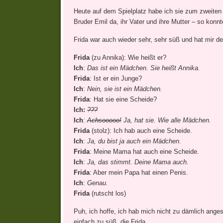
Heute auf dem Spielplatz habe ich sie zum zweiten 
Bruder Emil da, ihr Vater und ihre Mutter – so konn
Frida war auch wieder sehr, sehr süß und hat mir de
Frida
(zu Annika): Wie heißt er?
Ich
:
Das ist ein Mädchen. Sie heißt Annika.
Frida
: Ist er ein Junge?
Ich
:
Nein, sie ist ein Mädchen.
Frida
: Hat sie eine Scheide?
Ich:
???
Ich
:
Achsooooo!
Ja, hat sie. Wie alle Mädchen.
Frida
(stolz): Ich hab auch eine Scheide.
Ich
:
Ja, du bist ja auch ein Mädchen.
Frida
: Meine Mama hat auch eine Scheide.
Ich
:
Ja, das stimmt. Deine Mama auch.
Frida
: Aber mein Papa hat einen Penis.
Ich
:
Genau.
Frida
(rutscht los)
Puh, ich hoffe, ich hab mich nicht zu dämlich angest
einfach zu süß, die Frida.