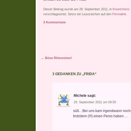
Dieser Beitrag wurde am 28. September 2011, in
Knoetchens 
verschlagwortet. Setze ein Lesezeichen auf den
Permalink
.
3 Kommentare
Artikel-Navigation
←
Böse Rhinoviren!
3 GEDANKEN ZU „
FRIDA
“
Michele
sagt:
29. September 2011 um 09:55
süß…Bei uns kam irgendwann noch d
trotzdem (!!!) einen Penis haben….