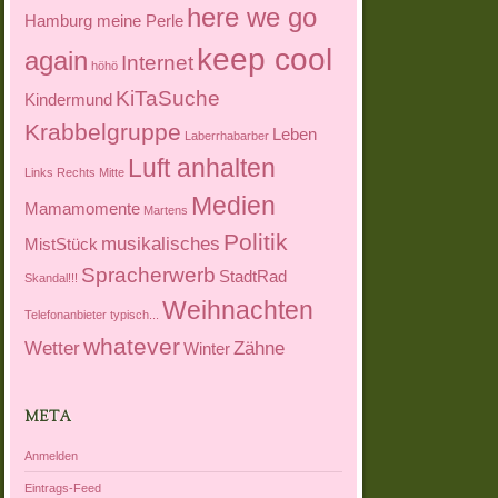
here we go
Hamburg meine Perle
keep cool
again
Internet
höhö
KiTaSuche
Kindermund
Krabbelgruppe
Leben
Laberrhabarber
Luft anhalten
Links Rechts Mitte
Medien
Mamamomente
Martens
Politik
musikalisches
MistStück
Spracherwerb
StadtRad
Skandal!!!
Weihnachten
Telefonanbieter
typisch...
whatever
Wetter
Zähne
Winter
META
Anmelden
Eintrags-Feed