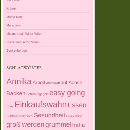
Krümel
Mama Miez
Maracaya
Misanthropin Wider Willen
Purzel und seine Mama
Sockenbergen
SCHLAGWÖRTER
Annika
Arbeit
auf Achse
Atomkraft
easy going
Backen
Betreuungsgeld
Einkaufswahn
Essen
Ebay
Gesundheit
Fußball
Gedanken
Glückskind
groß werden
grummel
haha